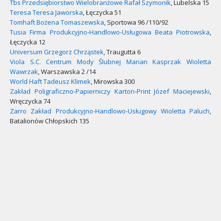
Tbs Przedsiębiorstwo Wielobranżowe Rafał Szymonik
, Lubelska 15
Teresa Teresa Jaworska
, Łęczycka 51
Tomhaft Bożena Tomaszewska
, Sportowa 96 /110/92
Tusia Firma Produkcyjno-Handlowo-Usługowa Beata Piotrowska
,
Łęczycka 12
Universum Grzegorz Chrząstek
, Traugutta 6
Viola S.C. Centrum Mody Ślubnej Marian Kasprzak Wioletta
Wawrzak
, Warszawska 2 /14
World Haft Tadeusz Klimek
, Mirowska 300
Zakład Poligraficzno-Papierniczy Karton-Print Józef Maciejewski
,
Wręczycka 74
Zarro Zakład Produkcyjno-Handlowo-Usługowy Wioletta Paluch
,
Batalionów Chłopskich 135