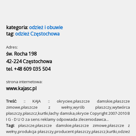
kategoria:
odzież i obuwie
tag:
odzież Częstochowa
Adres:
św. Rocha 198
42-224 Częstochowa
tel. +48 609 035 504
strona internetowa:
www.kajasc.pl
Treść:
:: KAJA :: okryciee,płaszcze damskie,płaszcze
zimowe,płaszcze z wełny,wyrób płaszczy,wytwórca
płaszczy,płaszcz,kurtki,łachy damska,okrycie Copyright 2007-2010 B
I G - D U O za sens reklamy odpowiada zleceniodawca...
Tagi:
płaszcze,płaszcze damskie,płaszcze zimowe,płaszcze z
wełny,produkcja płaszczy,producent płaszczy,płaszcz,kurtki,odzież