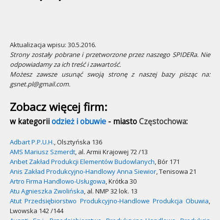
Aktualizacja wpisu: 30.5.2016.
Strony zostały pobrane i przetworzone przez naszego SPIDERa. Nie
odpowiadamy za ich treść i zawartość.
Możesz zawsze usunąć swoją stronę z naszej bazy pisząc na:
gsnet.pl@gmail.com.
Zobacz więcej firm:
w kategorii
odzież i obuwie
- miasto
Częstochowa
:
Adbart P.P.U.H.
, Olsztyńska 136
AMS Mariusz Szmerdt
, al. Armii Krajowej 72 /13
Anbet Zakład Produkcji Elementów Budowlanych
, Bór 171
Anis Zakład Produkcyjno-Handlowy Anna Siewior
, Tenisowa 21
Artro Firma Handlowo-Usługowa
, Krótka 30
Atu Agnieszka Zwolińska
, al. NMP 32 lok. 13
Atut Przedsiębiorstwo Produkcyjno-Handlowe Produkcja Obuwia
,
Lwowska 142 /144