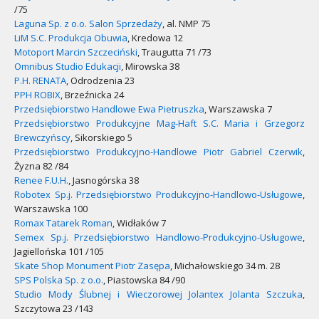
/75
Laguna Sp. z o.o. Salon Sprzedaży
, al. NMP 75
LiM S.C. Produkcja Obuwia
, Kredowa 12
Motoport Marcin Szczeciński
, Traugutta 71 /73
Omnibus Studio Edukacji
, Mirowska 38
P.H. RENATA
, Odrodzenia 23
PPH ROBIX
, Brzeźnicka 24
Przedsiębiorstwo Handlowe Ewa Pietruszka
, Warszawska 7
Przedsiębiorstwo Produkcyjne Mag-Haft S.C. Maria i Grzegorz
Brewczyńscy
, Sikorskiego 5
Przedsiębiorstwo Produkcyjno-Handlowe Piotr Gabriel Czerwik
,
Żyzna 82 /84
Renee F.U.H.
, Jasnogórska 38
Robotex Sp.j. Przedsiębiorstwo Produkcyjno-Handlowo-Usługowe
,
Warszawska 100
Romax Tatarek Roman
, Widłaków 7
Semex Sp.j. Przedsiębiorstwo Handlowo-Produkcyjno-Usługowe
,
Jagiellońska 101 /105
Skate Shop Monument Piotr Zasępa
, Michałowskiego 34 m. 28
SPS Polska Sp. z o.o.
, Piastowska 84 /90
Studio Mody Ślubnej i Wieczorowej Jolantex Jolanta Szczuka
,
Szczytowa 23 /143