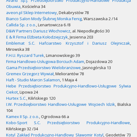
Avanti Sp.j. Przedsiębiorstwo Produkcyjno-Handlowe Produkcja
Obuwia
, Kościelna 34
aveon.pl Sklep Internetowy
, Dekabrystów 78
Bianco Salon Mody Ślubnej Monika Fenig
, Warszawska 2 /14
Callida Sp. z o.o.
, Lenartowicza 6 /8
D&W Partners Dariusz Włochowicz
, al. Niepodległości 30
E & R Firma Elżbieta Kołodziejczyk
, Jesienna 203
Emblemat S.C. Hafciarstwo Krzysztof i Dariusz Olejniczak
,
Mirowska 38
F.H.U. Ryszard Turek
, Limanowskiego 39
Firma Handlowo-Usługowa Borciuch Adam
, Dojazdowa 20
Gama Przedsiębiorstwo Wielobranżowe
, Jasnogórska 13
Gremex Grzegorz Wywiał
, Meliorantów 78
Haft - Studio Marcin Salamon
, 1 Maja 4
Hebe Przedsiębiorstwo Produkcyjno-Handlowo-Usługowe Sylwia
Ciekot
, Lipowa 24
Hurtex S.C.
, Kilińskiego 120
I.W. Przedsiębiorstwo Handlowo-Usługowe Wojciech Idzik
, Bialska
104
Kamex II Sp. z o.o.
, Ogrodowa 66 a
Kobo-Sport S.C. Przedsiębiorstwo Produkcyjno-Handlowe
,
Kilińskiego 32 /34
Kotyl Zakład Produkcyjno-Handlowy Sławomir Kotyl
, Geodetów 73