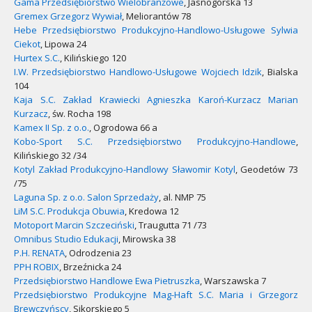
Gama Przedsiębiorstwo Wielobranżowe
, Jasnogórska 13
Gremex Grzegorz Wywiał
, Meliorantów 78
Hebe Przedsiębiorstwo Produkcyjno-Handlowo-Usługowe Sylwia
Ciekot
, Lipowa 24
Hurtex S.C.
, Kilińskiego 120
I.W. Przedsiębiorstwo Handlowo-Usługowe Wojciech Idzik
, Bialska
104
Kaja S.C. Zakład Krawiecki Agnieszka Karoń-Kurzacz Marian
Kurzacz
, św. Rocha 198
Kamex II Sp. z o.o.
, Ogrodowa 66 a
Kobo-Sport S.C. Przedsiębiorstwo Produkcyjno-Handlowe
,
Kilińskiego 32 /34
Kotyl Zakład Produkcyjno-Handlowy Sławomir Kotyl
, Geodetów 73
/75
Laguna Sp. z o.o. Salon Sprzedaży
, al. NMP 75
LiM S.C. Produkcja Obuwia
, Kredowa 12
Motoport Marcin Szczeciński
, Traugutta 71 /73
Omnibus Studio Edukacji
, Mirowska 38
P.H. RENATA
, Odrodzenia 23
PPH ROBIX
, Brzeźnicka 24
Przedsiębiorstwo Handlowe Ewa Pietruszka
, Warszawska 7
Przedsiębiorstwo Produkcyjne Mag-Haft S.C. Maria i Grzegorz
Brewczyńscy
, Sikorskiego 5