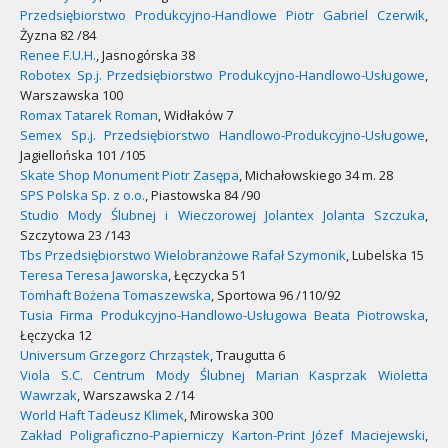
Przedsiębiorstwo Produkcyjno-Handlowe Piotr Gabriel Czerwik
,
Żyzna 82 /84
Renee F.U.H.
, Jasnogórska 38
Robotex Sp.j. Przedsiębiorstwo Produkcyjno-Handlowo-Usługowe
,
Warszawska 100
Romax Tatarek Roman
, Widłaków 7
Semex Sp.j. Przedsiębiorstwo Handlowo-Produkcyjno-Usługowe
,
Jagiellońska 101 /105
Skate Shop Monument Piotr Zasępa
, Michałowskiego 34 m. 28
SPS Polska Sp. z o.o.
, Piastowska 84 /90
Studio Mody Ślubnej i Wieczorowej Jolantex Jolanta Szczuka
,
Szczytowa 23 /143
Tbs Przedsiębiorstwo Wielobranżowe Rafał Szymonik
, Lubelska 15
Teresa Teresa Jaworska
, Łęczycka 51
Tomhaft Bożena Tomaszewska
, Sportowa 96 /110/92
Tusia Firma Produkcyjno-Handlowo-Usługowa Beata Piotrowska
,
Łęczycka 12
Universum Grzegorz Chrząstek
, Traugutta 6
Viola S.C. Centrum Mody Ślubnej Marian Kasprzak Wioletta
Wawrzak
, Warszawska 2 /14
World Haft Tadeusz Klimek
, Mirowska 300
Zakład Poligraficzno-Papierniczy Karton-Print Józef Maciejewski
,