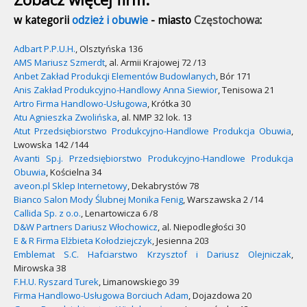
w kategorii
odzież i obuwie
- miasto
Częstochowa
:
Adbart P.P.U.H.
, Olsztyńska 136
AMS Mariusz Szmerdt
, al. Armii Krajowej 72 /13
Anbet Zakład Produkcji Elementów Budowlanych
, Bór 171
Anis Zakład Produkcyjno-Handlowy Anna Siewior
, Tenisowa 21
Artro Firma Handlowo-Usługowa
, Krótka 30
Atu Agnieszka Zwolińska
, al. NMP 32 lok. 13
Atut Przedsiębiorstwo Produkcyjno-Handlowe Produkcja Obuwia
,
Lwowska 142 /144
Avanti Sp.j. Przedsiębiorstwo Produkcyjno-Handlowe Produkcja
Obuwia
, Kościelna 34
aveon.pl Sklep Internetowy
, Dekabrystów 78
Bianco Salon Mody Ślubnej Monika Fenig
, Warszawska 2 /14
Callida Sp. z o.o.
, Lenartowicza 6 /8
D&W Partners Dariusz Włochowicz
, al. Niepodległości 30
E & R Firma Elżbieta Kołodziejczyk
, Jesienna 203
Emblemat S.C. Hafciarstwo Krzysztof i Dariusz Olejniczak
,
Mirowska 38
F.H.U. Ryszard Turek
, Limanowskiego 39
Firma Handlowo-Usługowa Borciuch Adam
, Dojazdowa 20