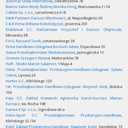
aveon.pl Sklep Internetowy
, Dekabrystów 78
Bianco Salon Mody Ślubnej Monika Fenig
, Warszawska 2 /14
Callida Sp. z o.o.
, Lenartowicza 6 /8
D&W Partners Dariusz Włochowicz
, al. Niepodległości 30
E & R Firma Elżbieta Kołodziejczyk
, Jesienna 203
Emblemat S.C. Hafciarstwo Krzysztof i Dariusz Olejniczak
,
Mirowska 38
F.H.U. Ryszard Turek
, Limanowskiego 39
Firma Handlowo-Usługowa Borciuch Adam
, Dojazdowa 20
Gama Przedsiębiorstwo Wielobranżowe
, Jasnogórska 13
Gremex Grzegorz Wywiał
, Meliorantów 78
Haft - Studio Marcin Salamon
, 1 Maja 4
Hebe Przedsiębiorstwo Produkcyjno-Handlowo-Usługowe Sylwia
Ciekot
, Lipowa 24
Hurtex S.C.
, Kilińskiego 120
I.W. Przedsiębiorstwo Handlowo-Usługowe Wojciech Idzik
, Bialska
104
Kaja S.C. Zakład Krawiecki Agnieszka Karoń-Kurzacz Marian
Kurzacz
, św. Rocha 198
Kamex II Sp. z o.o.
, Ogrodowa 66 a
Kobo-Sport S.C. Przedsiębiorstwo Produkcyjno-Handlowe
,
Kilińskiego 32 /34
Kotyl Zakład Produkcyjno-Handlowy Sławomir Kotyl
, Geodetów 73