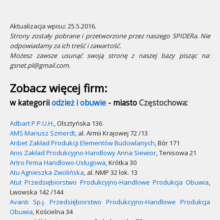
Aktualizacja wpisu: 25.5.2016.
Strony zostały pobrane i przetworzone przez naszego SPIDERa. Nie
odpowiadamy za ich treść i zawartość.
Możesz zawsze usunąć swoją stronę z naszej bazy pisząc na:
gsnet.pl@gmail.com.
Zobacz więcej firm:
w kategorii
odzież i obuwie
- miasto
Częstochowa
:
Adbart P.P.U.H.
, Olsztyńska 136
AMS Mariusz Szmerdt
, al. Armii Krajowej 72 /13
Anbet Zakład Produkcji Elementów Budowlanych
, Bór 171
Anis Zakład Produkcyjno-Handlowy Anna Siewior
, Tenisowa 21
Artro Firma Handlowo-Usługowa
, Krótka 30
Atu Agnieszka Zwolińska
, al. NMP 32 lok. 13
Atut Przedsiębiorstwo Produkcyjno-Handlowe Produkcja Obuwia
,
Lwowska 142 /144
Avanti Sp.j. Przedsiębiorstwo Produkcyjno-Handlowe Produkcja
Obuwia
, Kościelna 34