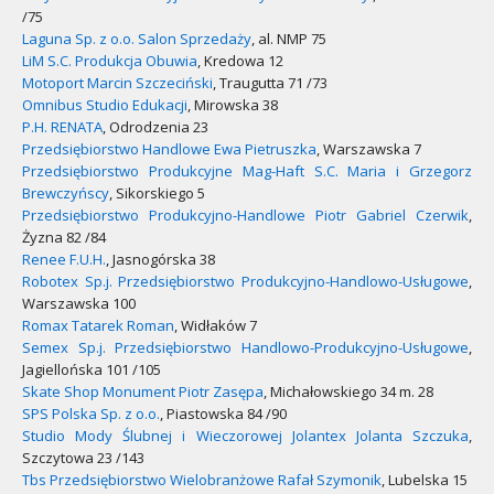
/75
Laguna Sp. z o.o. Salon Sprzedaży
, al. NMP 75
LiM S.C. Produkcja Obuwia
, Kredowa 12
Motoport Marcin Szczeciński
, Traugutta 71 /73
Omnibus Studio Edukacji
, Mirowska 38
P.H. RENATA
, Odrodzenia 23
Przedsiębiorstwo Handlowe Ewa Pietruszka
, Warszawska 7
Przedsiębiorstwo Produkcyjne Mag-Haft S.C. Maria i Grzegorz
Brewczyńscy
, Sikorskiego 5
Przedsiębiorstwo Produkcyjno-Handlowe Piotr Gabriel Czerwik
,
Żyzna 82 /84
Renee F.U.H.
, Jasnogórska 38
Robotex Sp.j. Przedsiębiorstwo Produkcyjno-Handlowo-Usługowe
,
Warszawska 100
Romax Tatarek Roman
, Widłaków 7
Semex Sp.j. Przedsiębiorstwo Handlowo-Produkcyjno-Usługowe
,
Jagiellońska 101 /105
Skate Shop Monument Piotr Zasępa
, Michałowskiego 34 m. 28
SPS Polska Sp. z o.o.
, Piastowska 84 /90
Studio Mody Ślubnej i Wieczorowej Jolantex Jolanta Szczuka
,
Szczytowa 23 /143
Tbs Przedsiębiorstwo Wielobranżowe Rafał Szymonik
, Lubelska 15