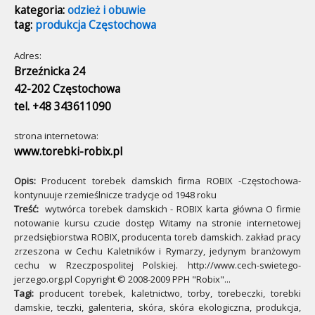
kategoria:
odzież i obuwie
tag:
produkcja Częstochowa
Adres:
Brzeźnicka 24
42-202 Częstochowa
tel. +48 343611090
strona internetowa:
www.torebki-robix.pl
Opis:
Producent torebek damskich firma ROBIX -Częstochowa-
kontynuuje rzemieślnicze tradycje od 1948 roku
Treść:
wytwórca torebek damskich - ROBIX karta główna O firmie
notowanie kursu czucie dostęp Witamy na stronie internetowej
przedsiębiorstwa ROBIX, producenta toreb damskich. zakład pracy
zrzeszona w Cechu Kaletników i Rymarzy, jedynym branżowym
cechu w Rzeczpospolitej Polskiej. http://www.cech-swietego-
jerzego.org.pl Copyright © 2008-2009 PPH "Robix"...
Tagi:
producent torebek, kaletnictwo, torby, torebeczki, torebki
damskie, teczki, galenteria, skóra, skóra ekologiczna, produkcja,