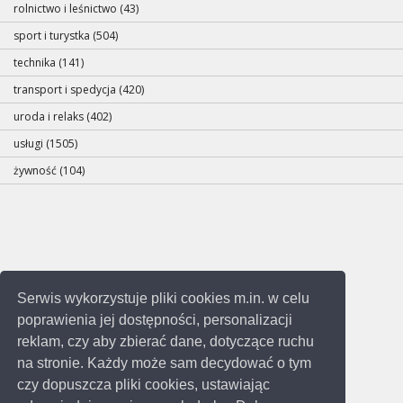
rolnictwo i leśnictwo (43)
sport i turystka (504)
technika (141)
transport i spedycja (420)
uroda i relaks (402)
usługi (1505)
żywność (104)
Serwis wykorzystuje pliki cookies m.in. w celu
poprawienia jej dostępności, personalizacji
reklam, czy aby zbierać dane, dotyczące ruchu
na stronie. Każdy może sam decydować o tym
czy dopuszcza pliki cookies, ustawiając