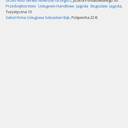
Grześ Auto Serwis Nowrocki Grzegorz
, Józefa Poniatowskiego 30
Przedsiębiorstwo Usługowo-Handlowe Jagoda Bogusław Jagoda
,
Turystyczna 13
Sebol Firma Usługowa Sebastian Bąk
, Pośpiecha 22 B