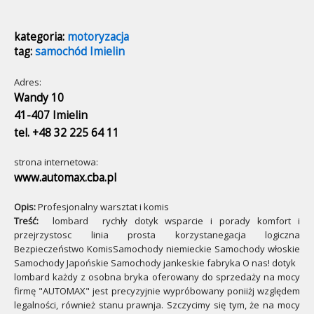
kategoria:
motoryzacja
tag:
samochód Imielin
Adres:
Wandy 10
41-407 Imielin
tel. +48 32 225 64 11
strona internetowa:
www.automax.cba.pl
Opis:
Profesjonalny warsztat i komis
Treść:
lombard rychły dotyk wsparcie i porady komfort i
przejrzystosc linia prosta korzystanegacja logiczna
Bezpieczeństwo KomisSamochody niemieckie Samochody włoskie
Samochody Japońskie Samochody jankeskie fabryka O nas! dotyk
lombard każdy z osobna bryka oferowany do sprzedaży na mocy
firmę "AUTOMAX" jest precyzyjnie wypróbowany poniiżj względem
legalności, również stanu prawnja. Szczycimy się tym, że na mocy