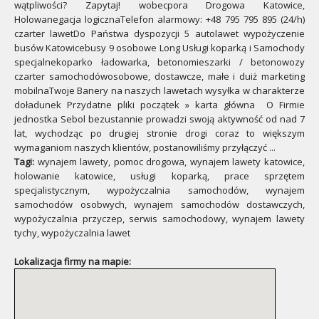
wątpliwości? Zapytaj! wobecpora Drogowa Katowice,
Holowanegacja logicznaTelefon alarmowy: +48 795 795 895 (24/h)
czarter lawetDo Państwa dyspozycji 5 autolawet wypożyczenie
busów Katowicebusy 9 osobowe Long Usługi koparką i Samochody
specjalnekoparko ładowarka, betonomieszarki / betonowozy
czarter samochodówosobowe, dostawcze, małe i duiż marketing
mobilnaTwoje Banery na naszych lawetach wysyłka w charakterze
doładunek Przydatne pliki początek » karta główna O Firmie
jednostka Sebol bezustannie prowadzi swoją aktywność od nad 7
lat, wychodząc po drugiej stronie drogi coraz to większym
wymaganiom naszych klientów, postanowiliśmy przyłączyć ...
Tagi:
wynajem lawety, pomoc drogowa, wynajem lawety katowice,
holowanie katowice, usługi koparką, prace sprzętem
specjalistycznym, wypożyczalnia samochodów, wynajem
samochodów osobwych, wynajem samochodów dostawczych,
wypożyczalnia przyczep, serwis samochodowy, wynajem lawety
tychy, wypożyczalnia lawet
Lokalizacja firmy na mapie: