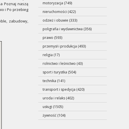
motoryzacja (749)
wna Poznaj naszą
io i Po przebieg
nieruchomości (422)
odzież i obuwie (333)
meble, zabudowy,
poligrafia i wydawnictwa (356)
prawo (593)
przemysł i produkcja (493)
religia (17)
rolnictwo i leśnictwo (43)
sport i turystka (504)
technika (141)
transport i spedycja (420)
uroda i relaks (402)
usługi (1505)
żywność (104)