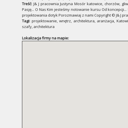
Treść:
J& J pracownia Justyna Mosór katowice, chorzów, gliw
Pasję... O Nas Kim jesteśmy notowanie kursu Od koncepcji...
projektowania dotyk Porozmawiaj z nami Copyright © J& J pra
Tagi:
projektowanie, wnętrz, architektura, aranżacja, Katow
szafy, architektura
Lokalizacja firmy na mapie: