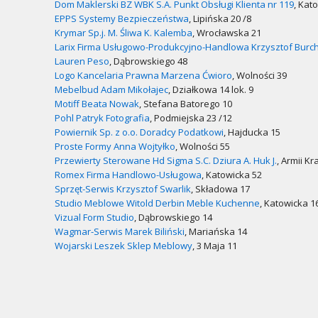
Dom Maklerski BZ WBK S.A. Punkt Obsługi Klienta nr 119
, Kat
EPPS Systemy Bezpieczeństwa
, Lipińska 20 /8
Krymar Sp.j. M. Śliwa K. Kalemba
, Wrocławska 21
Larix Firma Usługowo-Produkcyjno-Handlowa Krzysztof Burch
Lauren Peso
, Dąbrowskiego 48
Logo Kancelaria Prawna Marzena Ćwioro
, Wolności 39
Mebelbud Adam Mikołajec
, Działkowa 14 lok. 9
Motiff Beata Nowak
, Stefana Batorego 10
Pohl Patryk Fotografia
, Podmiejska 23 /12
Powiernik Sp. z o.o. Doradcy Podatkowi
, Hajducka 15
Proste Formy Anna Wojtyłko
, Wolności 55
Przewierty Sterowane Hd Sigma S.C. Dziura A. Huk J.
, Armii Kr
Romex Firma Handlowo-Usługowa
, Katowicka 52
Sprzęt-Serwis Krzysztof Swarlik
, Składowa 17
Studio Meblowe Witold Derbin Meble Kuchenne
, Katowicka 1
Vizual Form Studio
, Dąbrowskiego 14
Wagmar-Serwis Marek Biliński
, Mariańska 14
Wojarski Leszek Sklep Meblowy
, 3 Maja 11