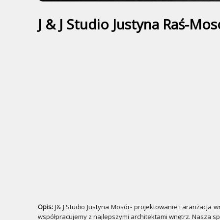
J & J Studio Justyna Raś-Mos
Opis:
J& J Studio Justyna Mosór- projektowanie i aranżacja w
współpracujemy z najlepszymi architektami wnętrz. Nasza s