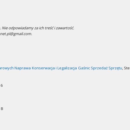
 Nie odpowiadamy za ich treść i zawartość.
snet.pl@gmail.com.
ożarowych Naprawa Konserwacja i Legalizacja Gaśnic Sprzedaż Sprzętu
, St
 6
 B