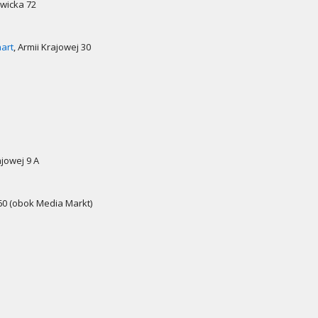
owicka 72
art
, Armii Krajowej 30
ajowej 9 A
60 (obok Media Markt)