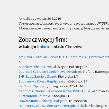
Aktualizacja wpisu: 30.5.2016.
Strony zostały pobrane i przetworzone przez naszego SPIDERa.
Możesz zawsze usunąć swoją stronę z naszej bazy pisząc na: g
Zobacz więcej firm:
w kategorii
biuro
- miasto
Chorzów
:
Art. P.Poż i BHP Gall-Serwis P.H.U. Centrum Usług Przeciwp
a
Aspekt Meble Biurowe
, al. Wojska Polskiego 140
Bedrea S.C. Studio Szkoleniowo-Doradcze
, Stefana Batorego
BHP Spec Gabriela Ślęzok
, Piekarska 8/1
Budoserwis Konsulting Sp. z o.o.
, Kościuszki 31
Bw Studio Sp. z o.o.
, Bożogrobców 42 lok. 14
Centrum Ochrony Przeciwpożarowej INVEST-POŻ
, Azotowa 15
Customform Sp. z o.o.
, Stacyjna 11
Dawar Studio Reklamy i Poligrafii
, Truchana 50
Diament Studio Szlifiernia Kamieni Jubilerskich
, Kilińskiego 5