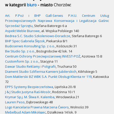
w kategorii
biuro
- miasto
Chorzów
:
Art. P.Poż i BHP Gall-Serwis P.H.U. Centrum Usług
Przeciwpożarowych Naprawa Konserwacja i Legalizacja Gaśnic
Sprzedaż Sprzętu
, Stefana Batorego 6 a
Aspekt Meble Biurowe
, al. Wojska Polskiego 140
Bedrea S.C. Studio Szkoleniowo-Doradcze
, Stefana Batorego 6
BHP Spec Gabriela Ślęzok
, Piekarska 8/1
Budoserwis Konsulting Sp. z o.o.
, Kościuszki 31
Bw Studio Sp. z o.o.
, Bożogrobców 42 lok. 14
Centrum Ochrony Przeciwpożarowej INVEST-POŻ
, Azotowa 15 B
Customform Sp. z o.o.
, Stacyjna 11
Dawar Studio Reklamy i Poligrafii
, Truchana 50
Diament Studio Szlifiernia Kamieni Jubilerskich
, Kilińskiego 5
Dom Maklerski BZ WBK S.A. Punkt Obsługi Klienta nr 119
, Katowicka
72
EPPS Systemy Bezpieczeństwa
, Lipińska 20 /8
J & J Studio Justyna Raś-Mosór
, Rodzinna 10 /1
Krymar Sp.j. M. Śliwa K. Kalemba
, Wrocławska 21
Lauren Peso
, Dąbrowskiego 48
Logo Kancelaria Prawna Marzena Ćwioro
, Wolności 39
Mebelbud Adam Mikołajec
, Działkowa 14 lok. 9