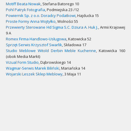
Motiff Beata Nowak
, Stefana Batorego 10
Pohl Patryk Fotografia
, Podmiejska 23 /12
Powiernik Sp. z o.o. Doradcy Podatkowi
, Hajducka 15
Proste Formy Anna Wojtyłko
, Wolności 55
Przewierty Sterowane Hd Sigma S.C. Dziura A. Huk J.
, Armii Krajowej
9 A
Romex Firma Handlowo-Usługowa
, Katowicka 52
Sprzęt-Serwis Krzysztof Swarlik
, Składowa 17
Studio Meblowe Witold Derbin Meble Kuchenne
, Katowicka 160
(obok Media Markt)
Vizual Form Studio
, Dąbrowskiego 14
Wagmar-Serwis Marek Biliński
, Mariańska 14
Wojarski Leszek Sklep Meblowy
, 3 Maja 11