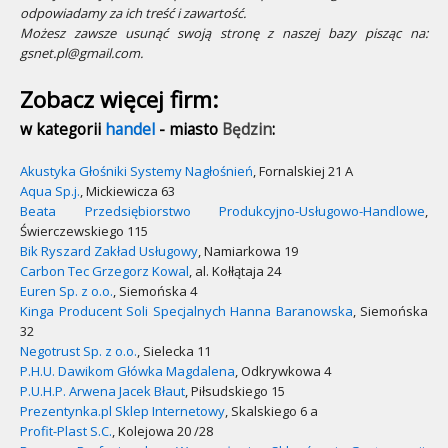
odpowiadamy za ich treść i zawartość.
Możesz zawsze usunąć swoją stronę z naszej bazy pisząc na:
gsnet.pl@gmail.com.
Zobacz więcej firm:
w kategorii
handel
- miasto
Będzin
:
Akustyka Głośniki Systemy Nagłośnień
, Fornalskiej 21 A
Aqua Sp.j.
, Mickiewicza 63
Beata Przedsiębiorstwo Produkcyjno-Usługowo-Handlowe
,
Świerczewskiego 115
Bik Ryszard Zakład Usługowy
, Namiarkowa 19
Carbon Tec Grzegorz Kowal
, al. Kołłątaja 24
Euren Sp. z o.o.
, Siemońska 4
Kinga Producent Soli Specjalnych Hanna Baranowska
, Siemońska
32
Negotrust Sp. z o.o.
, Sielecka 11
P.H.U. Dawikom Główka Magdalena
, Odkrywkowa 4
P.U.H.P. Arwena Jacek Błaut
, Piłsudskiego 15
Prezentynka.pl Sklep Internetowy
, Skalskiego 6 a
Profit-Plast S.C.
, Kolejowa 20 /28