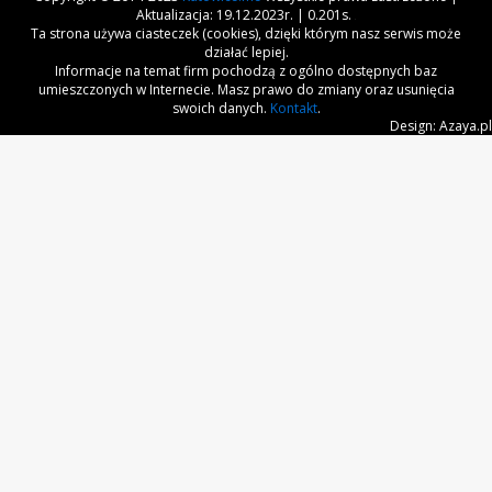
Aktualizacja: 19.12.2023r. | 0.201s.
Ta strona używa ciasteczek (cookies), dzięki którym nasz serwis może
działać lepiej.
Informacje na temat firm pochodzą z ogólno dostępnych baz
umieszczonych w Internecie. Masz prawo do zmiany oraz usunięcia
swoich danych.
Kontakt
.
Design: Azaya.pl