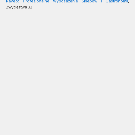
Raveco Profesjonalne Wyposażenie Sklepów i Gastronomii
,
Zwycięstwa 32