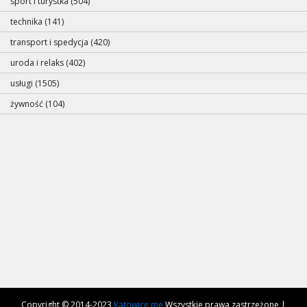
sport i turystka (504)
technika (141)
transport i spedycja (420)
uroda i relaks (402)
usługi (1505)
żywność (104)
Copyright © 2014-2023
Katowice.me
Wszystkie prawa zastrzeżone |