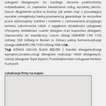
usługami dźwigowymi. Do każdego zlecenia podchodzimy
indywidualnie, co zapewnia świadczenie usług wysokiej jakości.
Nasze długoletnie próba w branży jak jeden mąż z posiadającą
wysokie umiejętności kadrą pracowniczą gwarantuje że wszystkie
prace wykonujemy solidnie i rzetelnie z zachowaniem przyjętego
terminu zakończenia robót. z wyjątkiem działalności usługowej
oferujemy dodatkowo czarter dźwigów oraz kupiectwo dźwigami.
Zapraszamy do współpracy. nasze dźwigi LIEBHERR LTM 1120
Udźwig 120t Udźwig m Bocian m Zobacz pełną farmaceutykację
dzwigu LIEBHERR LTM 1100 Udźwig 100t Ud�...
Tagi:
DŹWIGI USŁUGI ŚLĄSK BĘDZIN | handel dźwigami,dzwigi
wynajem,zurawie,uslugi dźwigowe realizacje robót dźwigowych,
roboty dźwigowe Śląsk Będzin, Przedsiębiorstwo Usługowe Norbert
Kucharek
Lokalizacja firmy na mapie: