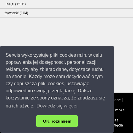
usługi (1505)
żywność (104)
Serwis wykorzystuje pliki cookies m.in. w celu
poprawienia jej dostępności, personalizacji
reklam, czy aby zbierać dane, dotyczące ruchu
na stronie. Każdy może sam decydować o tym
czy dopuszcza pliki cookies, ustawiając
odpowiednio swoją przeglądarkę. Dalsze
korzystanie ze strony oznacza, że zgadzasz się
Copyright © 2014-2023
Katowice.me
Wszystkie prawa zastrzeżone |
Aktualizacja: 19.12.2023r. | 0.884s.
na ich użycie.
Dowiedz się więcej
Ta strona używa ciasteczek (cookies), dzięki którym nasz serwis może
działać lepiej.
Informacje na temat firm pochodzą z ogólno dostępnych baz
OK, rozumiem
umieszczonych w Internecie. Masz prawo do zmiany oraz usunięcia
swoich danych.
Kontakt
.