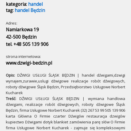
kategoria:
handel
tag:
handel Będzin
Adres:
Namiarkowa 19
42-500 Będzin
tel. +48 505 139 906
strona internetowa:
www.dzwigi-bedzin.pl
Opis:
DŹWIGI USŁUGI ŚLĄSK BĘDZIN | handel dźwigami,dzwigi
wynajem,zurawie,uslugi dźwigowe realizacje robót dźwigowych,
roboty dźwigowe Śląsk Będzin, Przedsiębiorstwo Usługowe Norbert
Kucharek
Treść:
DŹWIGI USŁUGI ŚLĄSK BĘDZIN | wymiana handlowa
dźwigami, realizacje robót dźwigowych, roboty dźwigowe Śląsk
Będzin, firma Usługowe Norbert Kucharek (32) 267 53 99 505 139 906
karta Główna O Firmie czarter Dźwigów restauracja dzwigów
kupiectwo Dźwigami dotyk blankiet zamówienia parę słów O Firmie
firma Usługowe Norbert Kucharek - zajmuje się kompleksowymi