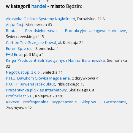
w kategorii
handel
- miasto
Będzin
:
Akustyka Głośniki Systemy Nagłośnień
, Fornalskiej 21 A
Aqua Sp.j.
, Mickiewicza 63
Beata Przedsiębiorstwo Produkcyjno-Usługowo-Handlowe
,
Świerczewskiego 115
Carbon Tec Grzegorz Kowal
, al. Kołłątaja 24
Euren Sp. z o.o.
, Siemońska 4
FHU Enar
, pl. 3 Maja 1
Kinga Producent Soli Specjalnych Hanna Baranowska
, Siemońska
32
Negotrust Sp. z o.o.
, Sielecka 11
P.H.U. Dawikom Główka Magdalena
, Odkrywkowa 4
P.U.H.P. Arwena Jacek Błaut
, Piłsudskiego 15
Prezentynka.pl Sklep Internetowy
, Skalskiego 6 a
Profit-Plast S.C.
, Kolejowa 20 /28
Raveco Profesjonalne Wyposażenie Sklepów i Gastronomii
,
Zwycięstwa 32