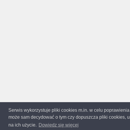
Serwis wykorzystuje pliki cookies m.in. w celu poprawienia
może sam decydować o tym czy dopuszcza pliki cookies, us
Copyright 
Ta
na ich użycie.
Dowiedz się więcej
Informacje na temat firm pochodzą 