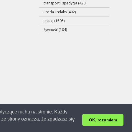
transport i spedycja (420)
uroda i relaks (402)
usługi (1505)
żywność (104)
dotyczące ruchu na stronie. Każdy
ze strony oznacza, że zgadzasz się
3r. | 0.132s.
OK, rozumiem
ej.
raz usunięcia swoich danych.
Kontakt
.