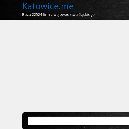
Katowice.me
Baza 22524 firm z województwa śląskiego