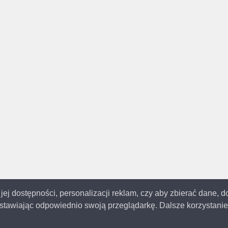
 jej dostępności, personalizacji reklam, czy aby zbierać dane, 
tawiając odpowiednio swoją przeglądarkę. Dalsze korzystanie 
© 2014-2023
Katowice.me
Wszystkie prawa zastrzeżone | Aktualizacja: 19.12.202
 strona używa ciasteczek (cookies), dzięki którym nasz serwis może działać lepi
z ogólno dostępnych baz umieszczonych w Internecie. Masz prawo do zmiany o