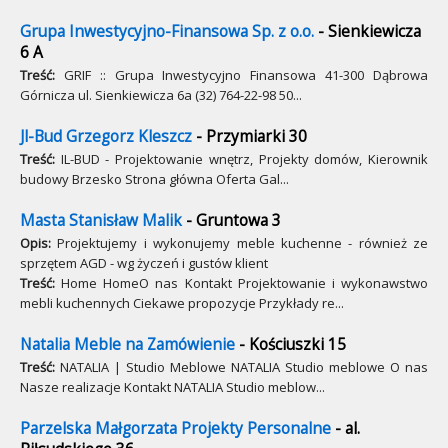
Grupa Inwestycyjno-Finansowa Sp. z o.o.
- Sienkiewicza
6 A
Treść:
GRIF :: Grupa Inwestycyjno Finansowa 41-300 Dąbrowa
Górnicza ul. Sienkiewicza 6a (32) 764-22-98 50...
Jl-Bud Grzegorz Kleszcz
- Przymiarki 30
Treść:
IL-BUD - Projektowanie wnętrz, Projekty domów, Kierownik
budowy Brzesko Strona główna Oferta Gal...
Masta Stanisław Malik
- Gruntowa 3
Opis:
Projektujemy i wykonujemy meble kuchenne - również ze
sprzętem AGD - wg życzeń i gustów klient
Treść:
Home HomeO nas Kontakt Projektowanie i wykonawstwo
mebli kuchennych Ciekawe propozycje Przykłady re...
Natalia Meble na Zamówienie
- Kościuszki 15
Treść:
NATALIA | Studio Meblowe NATALIA Studio meblowe O nas
Nasze realizacje Kontakt NATALIA Studio meblow...
Parzelska Małgorzata Projekty Personalne
- al.