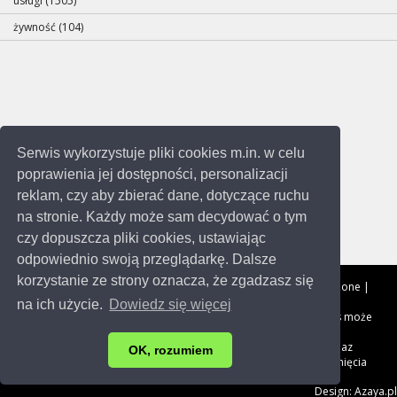
usługi (1505)
żywność (104)
Serwis wykorzystuje pliki cookies m.in. w celu
poprawienia jej dostępności, personalizacji
reklam, czy aby zbierać dane, dotyczące ruchu
na stronie. Każdy może sam decydować o tym
czy dopuszcza pliki cookies, ustawiając
odpowiednio swoją przeglądarkę. Dalsze
korzystanie ze strony oznacza, że zgadzasz się
Copyright © 2014-2023
Katowice.me
Wszystkie prawa zastrzeżone |
Aktualizacja: 19.12.2023r. | 0.153s.
na ich użycie.
Dowiedz się więcej
Ta strona używa ciasteczek (cookies), dzięki którym nasz serwis może
działać lepiej.
Informacje na temat firm pochodzą z ogólno dostępnych baz
OK, rozumiem
umieszczonych w Internecie. Masz prawo do zmiany oraz usunięcia
swoich danych.
Kontakt
.
Design: Azaya.pl