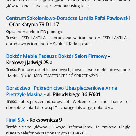
główna O Nas O Nas Uprawnienia Usługi księ...
Centrum Szkoleniowo-Doradcze Lantila Rafał Pawłowski
- Ofiar Katynia 78 D l. 17
Opis:
ex Inspektor ITD pomaga
Treść:
CSD LANTILA - doradztwo w transporcie CSD LANTILA -
doradztwo w transporcie Szukaj Idź do spisu...
Doktór Meble Tadeusz Doktór Salon Firmowy
-
Królowej Jadwigi 25 a
Treść:
Producent mebli sosnowych, nowoczesne meble drewniane
- Meble Doktór MEBLEMATERACESIEĆ SPRZEDAŻYO...
Doradztwo i Pośrednictwo Ubezpieczeniowe Anna
Pietrzyk-Masina
- al. Piłsudskiego 36 F/601
Treść:
ubezpieczeniadabrowa.pl Welcome to the home of
ubezpieczeniadabrowa.pl To change this page, upload y...
Final S.A.
- Koksownicza 9
Treść:
Strona główna ) Uwaga! Informujemy, że zmianie uległy
numery telefonów stacjonarnych PL ENG DE ...