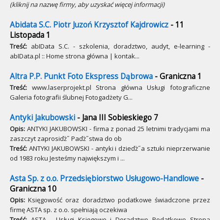
(kliknij na nazwę firmy, aby uzyskać więcej informacji)
Abidata S.C. Piotr Juzoń Krzysztof Kajdrowicz
- 11
Listopada 1
Treść:
abIData S.C. - szkolenia, doradztwo, audyt, e-learning -
abIData.pl :: Home strona główna | kontak...
Altra P.P. Punkt Foto Ekspress Dąbrowa
- Graniczna 1
Treść:
www.laserprojekt.pl Strona główna Usługi fotograficzne
Galeria fotografii ślubnej Fotogadżety G...
Antyki Jakubowski
- Jana III Sobieskiego 7
Opis:
ANTYKI JAKUBOWSKI - firma z ponad 25 letnimi tradycjami ma
zaszczyt zaprosiďż˝ Paďż˝stwa do ob
Treść:
ANTYKI JAKUBOWSKI - antyki i dzieďż˝a sztuki nieprzerwanie
od 1983 roku Jesteśmy największym i ...
Asta Sp. z o.o. Przedsiębiorstwo Usługowo-Handlowe
-
Graniczna 10
Opis:
Księgowość oraz doradztwo podatkowe świadczone przez
firmę ASTA sp. z o.o. spełniają oczekiwa
Treść:
ASTA - Usługi Księgowe i Doradztwo Podatkowe Strona