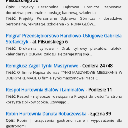
Piłsudskiego 36
Opis:
Projekty Personalne Dąbrowa Górnicza zapewnia:
doradztwo personalne, obsługę kadrową, szkolenia
Treść:
Projekty Personalne Dąbrowa Górnicza - doradztwo
personalne, rekrutacje, szkolenia - STRONA GŁÓW...
Polgraf Przedsiębiorstwo Handlowo-Usługowe Gabriela
Stefańczyk
- al. Piłsudskiego 6
Treść:
Drukarnia cyfrowa - Druk cyfrowy plakatów, ulotek,
kalendarzy POLIGRAF zaloguj się zarejestruj si�...
Remigiusz Zagól Tynki Maszynowe
- Cedlera 24 /48
Treść:
O firmie Napisz do nas TYNKI MASZYNOWE MIESZKANIE W
DOBRYM KLIMACIE O firmie Tynki maszynowe Praca C...
Respol Hurtownia Blatów i Laminatów
- Podlesie 11
Treść:
Respol - najlepsze rozwiązania Przejdź do treści Ta strona
korzysta z plików cookie. Używając ...
Robin Hurtownia Danuta Robaczewska
- Łączna 39
Opis:
Robin | urządzenia gastronomiczne i wyposażenie dla
gastronomii