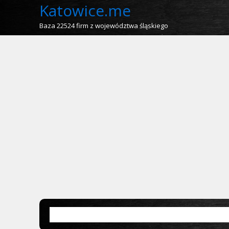
Katowice.me
Baza 22524 firm z województwa śląskiego