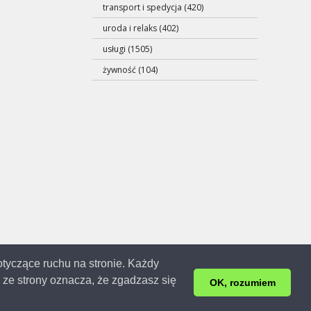
transport i spedycja (420)
uroda i relaks (402)
usługi (1505)
żywność (104)
dotyczące ruchu na stronie. Każdy
ze strony oznacza, że zgadzasz się
3r. | 0.147s.
OK, rozumiem
ej.
raz usunięcia swoich danych.
Kontakt
.