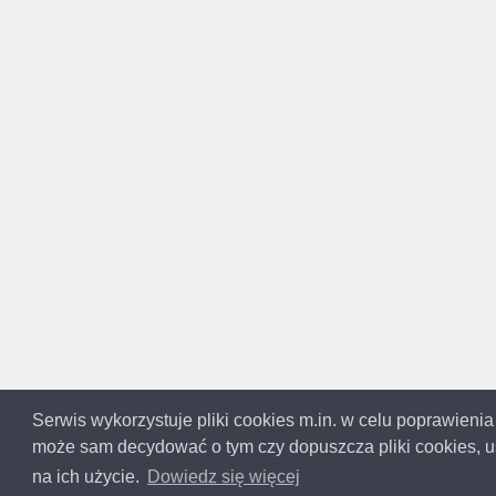
Serwis wykorzystuje pliki cookies m.in. w celu poprawienia
może sam decydować o tym czy dopuszcza pliki cookies, us
Copyright 
Ta
na ich użycie.
Dowiedz się więcej
Informacje na temat firm pochodzą 