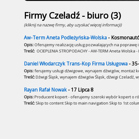
Firmy Czeladź - biuro (3)
(kliknij na nazwę firmy, aby uzyskać więcej informacji)
Aw-Term Aneta Podleżyńska-Wolska
- Kosmonaut
Opis:
Oferujemy realizację usług pozwalających na poprawę 
Treść:
OCIEPLENIA STROPODACHY - AW-TERM Aneta Wolska - Pol
Daniel Włodarczyk Trans-Kop Firma Usługowa
- 35-
Opis:
ferujemy usługi dźwigowe, wynajem dźwigów, montaż ko
Treść:
Dźwigi Śląsk, wynajem dźwigów Śląsk, dźwigi Czeladź, 
Rayan Rafał Nowak
- 17 Lipca 8
Opis:
Producent kopert - oferujemy szeroki wybór kopert o r
Treść:
Skip to content Skip to main navigation Skip to 1st colu