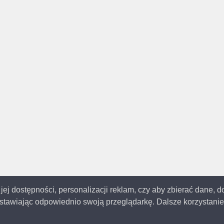
 jej dostępności, personalizacji reklam, czy aby zbierać dane, 
tawiając odpowiednio swoją przeglądarkę. Dalsze korzystanie 
© 2014-2023
Katowice.me
Wszystkie prawa zastrzeżone | Aktualizacja: 19.12.202
 strona używa ciasteczek (cookies), dzięki którym nasz serwis może działać lepi
z ogólno dostępnych baz umieszczonych w Internecie. Masz prawo do zmiany o