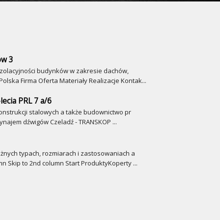
ów 3
izolacyjności budynków w zakresie dachów,
ska Firma Oferta Materiały Realizacje Kontak...
lecia PRL 7 a/6
nstrukcji stalowych a także budownictwo pr
wynajem dźwigów Czeladź - TRANSKOP ...
óżnych typach, rozmiarach i zastosowaniach a
mn Skip to 2nd column Start ProduktyKoperty ...