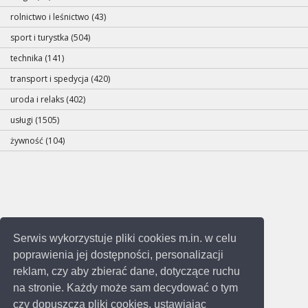
rolnictwo i leśnictwo (43)
sport i turystka (504)
technika (141)
transport i spedycja (420)
uroda i relaks (402)
usługi (1505)
żywność (104)
Serwis wykorzystuje pliki cookies m.in. w celu
poprawienia jej dostępności, personalizacji
reklam, czy aby zbierać dane, dotyczące ruchu
na stronie. Każdy może sam decydować o tym
czy dopuszcza pliki cookies, ustawiając