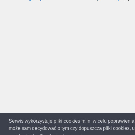
Serwis wykorzystuje pliki cookies m.in. w celu poprawienia
może sam decydować o tym czy dopuszcza pliki cookies, us
Copyright 
Ta