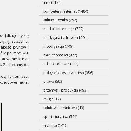
inne (2174)
komputery i internet (1484)
kultura i sztuka (792)
media i informacje (732)
ecjalizujemy się
medycyna i zdrowie (1004)
, tj. szpachle,
motoryzacja (749)
jakości płynów i
rów po możliwie
nieruchomości (422)
 notowanie kursu
odzież i obuwie (333)
cy. Zachęcamy do
poligrafia i wydawnictwa (356)
ety lakiernicze,
prawo (593)
ochodowe, auta,
przemysł i produkcja (493)
religia (17)
rolnictwo i leśnictwo (43)
sport i turystka (504)
technika (141)