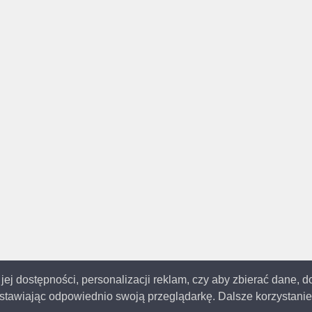
 jej dostępności, personalizacji reklam, czy aby zbierać dane, 
tawiając odpowiednio swoją przeglądarkę. Dalsze korzystanie 
© 2014-2023
Katowice.me
Wszystkie prawa zastrzeżone | Aktualizacja: 19.12.202
 strona używa ciasteczek (cookies), dzięki którym nasz serwis może działać lepi