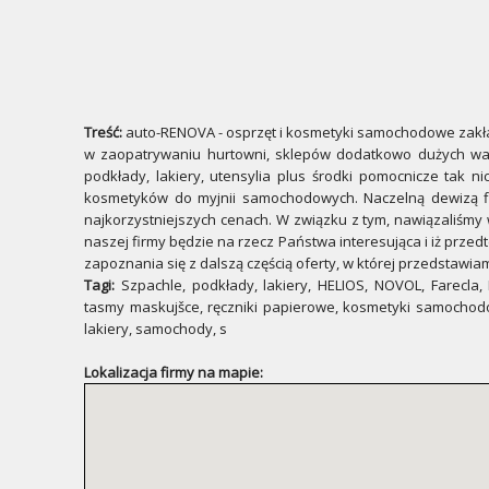
Treść:
auto-RENOVA - osprzęt i kosmetyki samochodowe zakład
w zaopatrywaniu hurtowni, sklepów dodatkowo dużych wars
podkłady, lakiery, utensylia plus środki pomocnicze tak n
kosmetyków do myjnii samochodowych. Naczelną dewizą fi
najkorzystniejszych cenach. W związku z tym, nawiązaliśmy
naszej firmy będzie na rzecz Państwa interesująca i iż prz
zapoznania się z dalszą częścią oferty, w której przedstawi
Tagi:
Szpachle, podkłady, lakiery, HELIOS, NOVOL, Farecla, 
tasmy maskujšce, ręczniki papierowe, kosmetyki samochod
lakiery, samochody, s
Lokalizacja firmy na mapie: