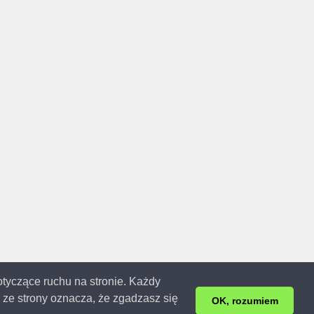
dotyczące ruchu na stronie. Każdy
ze strony oznacza, że zgadzasz się
3r. | 0.147s.
OK, rozumiem
ej.