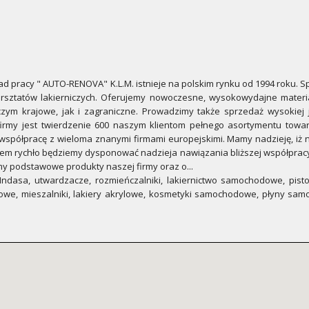
 pracy " AUTO-RENOVA" K.L.M. istnieje na polskim rynku od 1994 roku. Sp
ztatów lakierniczych. Oferujemy nowoczesne, wysokowydajne materiały
iczym krajowe, jak i zagraniczne. Prowadzimy także sprzedaż wysokiej 
rmy jest twierdzenie 600 naszym klientom pełnego asortymentu towa
 współpracę z wieloma znanymi firmami europejskimi. Mamy nadzieję, iż
edtem rychło będziemy dysponować nadzieja nawiązania bliższej współpra
amy podstawowe produkty naszej firmy oraz o...
Indasa, utwardzacze, rozmieńczalniki, lakiernictwo samochodowe, pistol
owe, mieszalniki, lakiery akrylowe, kosmetyki samochodowe, płyny sam