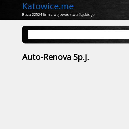
Katowice.me
Baza 22524 firm z województwa śląskiego
Auto-Renova Sp.j.