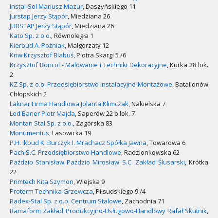
Instal-Sol Mariusz Mazur
, Daszyńskiego 11
Jurstap Jerzy Stąpór
, Miedziana 26
JURSTAP Jerzy Stąpór
, Miedziana 26
Kato Sp. z o.o.
, Równoległa 1
Kierbud A. Poźniak
, Małgorzaty 12
Kriw Krzysztof Blabuś
, Piotra Skargi 5 /6
Krzysztof Boncol - Malowanie i Techniki Dekoracyjne
, Kurka 28 lok.
2
KZ Sp. z o.o. Przedsiębiorstwo Instalacyjno-Montażowe
, Batalionów
Chłopskich 2
Laknar Firma Handlowa Jolanta Klimczak
, Nakielska 7
Led Baner Piotr Majda
, Saperów 22 b lok. 7
Montan Stal Sp. z o.o.
, Zagórska 83
Monumentus
, Lasowicka 19
P.H. Ikbud K. Burczyk I. Mrachacz Spółka Jawna
, Towarowa 6
Pach S.C. Przedsiębiorstwo Handlowe
, Radzionkowska 62
Paździo Stanisław Paździo Mirosław S.C. Zakład Ślusarski
, Krótka
22
Primtech Kita Szymon
, Wiejska 9
Proterm Technika Grzewcza
, Piłsudskiego 9 /4
Radex-Stal Sp. z o.o. Centrum Stalowe
, Zachodnia 71
Ramaform Zakład Produkcyjno-Usługowo-Handlowy Rafał Skutnik
,