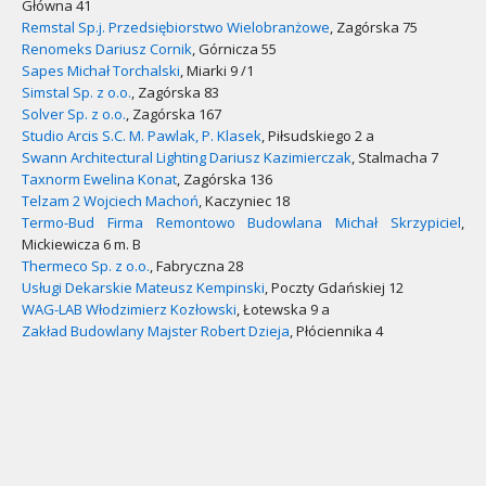
Główna 41
Remstal Sp.j. Przedsiębiorstwo Wielobranżowe
, Zagórska 75
Renomeks Dariusz Cornik
, Górnicza 55
Sapes Michał Torchalski
, Miarki 9 /1
Simstal Sp. z o.o.
, Zagórska 83
Solver Sp. z o.o.
, Zagórska 167
Studio Arcis S.C. M. Pawlak, P. Klasek
, Piłsudskiego 2 a
Swann Architectural Lighting Dariusz Kazimierczak
, Stalmacha 7
Taxnorm Ewelina Konat
, Zagórska 136
Telzam 2 Wojciech Machoń
, Kaczyniec 18
Termo-Bud Firma Remontowo Budowlana Michał Skrzypiciel
,
Mickiewicza 6 m. B
Thermeco Sp. z o.o.
, Fabryczna 28
Usługi Dekarskie Mateusz Kempinski
, Poczty Gdańskiej 12
WAG-LAB Włodzimierz Kozłowski
, Łotewska 9 a
Zakład Budowlany Majster Robert Dzieja
, Płóciennika 4