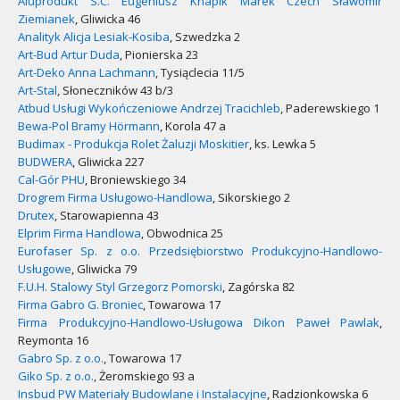
Aluprodukt S.C. Eugeniusz Knapik Marek Czech Sławomir
Ziemianek
, Gliwicka 46
Analityk Alicja Lesiak-Kosiba
, Szwedzka 2
Art-Bud Artur Duda
, Pionierska 23
Art-Deko Anna Lachmann
, Tysiąclecia 11/5
Art-Stal
, Słoneczników 43 b/3
Atbud Usługi Wykończeniowe Andrzej Tracichleb
, Paderewskiego 1
Bewa-Pol Bramy Hörmann
, Korola 47 a
Budimax - Produkcja Rolet Żaluzji Moskitier
, ks. Lewka 5
BUDWERA
, Gliwicka 227
Cal-Gór PHU
, Broniewskiego 34
Drogrem Firma Usługowo-Handlowa
, Sikorskiego 2
Drutex
, Starowapienna 43
Elprim Firma Handlowa
, Obwodnica 25
Eurofaser Sp. z o.o. Przedsiębiorstwo Produkcyjno-Handlowo-
Usługowe
, Gliwicka 79
F.U.H. Stalowy Styl Grzegorz Pomorski
, Zagórska 82
Firma Gabro G. Broniec
, Towarowa 17
Firma Produkcyjno-Handlowo-Usługowa Dikon Paweł Pawlak
,
Reymonta 16
Gabro Sp. z o.o.
, Towarowa 17
Giko Sp. z o.o.
, Żeromskiego 93 a
Insbud PW Materiały Budowlane i Instalacyjne
, Radzionkowska 6