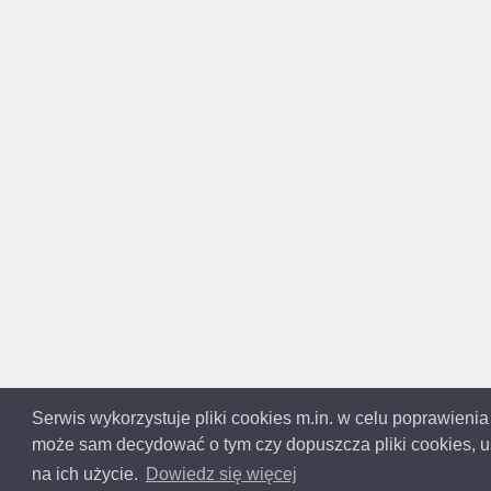
Serwis wykorzystuje pliki cookies m.in. w celu poprawienia
może sam decydować o tym czy dopuszcza pliki cookies, us
Copyright 
Ta
na ich użycie.
Dowiedz się więcej
Informacje na temat firm pochodzą 