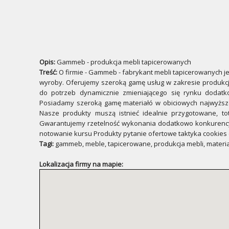
Opis:
Gammeb - produkcja mebli tapicerowanych
Treść:
O firmie - Gammeb - fabrykant mebli tapicerowanych j
wyroby. Oferujemy szeroką gamę usług w zakresie produkcji 
do potrzeb dynamicznie zmieniającego się rynku dodatko
Posiadamy szeroką gamę materiałó w obiciowych najwyższe
Nasze produkty muszą istnieć idealnie przygotowane, t
Gwarantujemy rzetelność wykonania dodatkowo konkurencyj
notowanie kursu Produkty pytanie ofertowe taktyka cookies c
Tagi:
gammeb, meble, tapicerowane, produkcja mebli, materiał
Lokalizacja firmy na mapie: