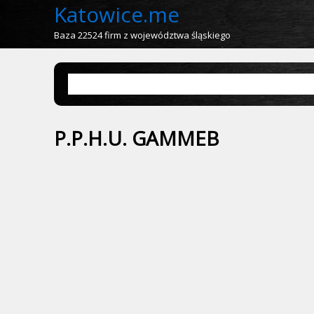
Katowice.me
Baza 22524 firm z województwa śląskiego
P.P.H.U. GAMMEB