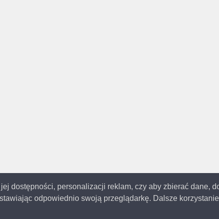
 jej dostępności, personalizacji reklam, czy aby zbierać dane, 
tawiając odpowiednio swoją przeglądarkę. Dalsze korzystanie 
© 2014-2023
Katowice.me
Wszystkie prawa zastrzeżone | Aktualizacja: 19.12.202
 strona używa ciasteczek (cookies), dzięki którym nasz serwis może działać lepi
z ogólno dostępnych baz umieszczonych w Internecie. Masz prawo do zmiany o