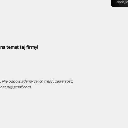
a temat tej firmy!
 Nie odpowiadamy za ich treść i zawartość.
snet.pl@gmail.com.