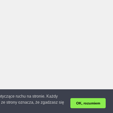
dotyczące ruchu na stronie. Każdy
ze strony oznacza, że zgadzasz się
3r. | 0.122s.
OK, rozumiem
ej.
raz usunięcia swoich danych.
Kontakt
.