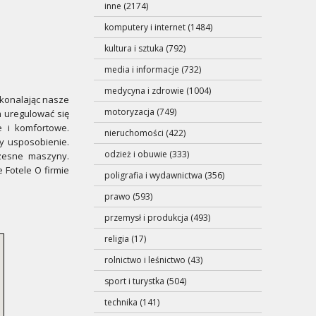
inne (2174)
komputery i internet (1484)
kultura i sztuka (792)
media i informacje (732)
medycyna i zdrowie (1004)
skonalając nasze
motoryzacja (749)
m uregulować się
e i komfortowe.
nieruchomości (422)
y usposobienie.
odzież i obuwie (333)
czesne maszyny.
Fotele O firmie
poligrafia i wydawnictwa (356)
prawo (593)
przemysł i produkcja (493)
religia (17)
rolnictwo i leśnictwo (43)
sport i turystka (504)
technika (141)