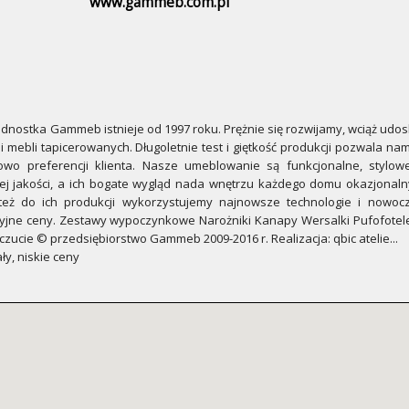
www.gammeb.com.pl
ednostka Gammeb istnieje od 1997 roku. Prężnie się rozwijamy, wciąż udo
mebli tapicerowanych. Długoletnie test i giętkość produkcji pozwala na
wo preferencji klienta. Nasze umeblowanie są funkcjonalne, stylow
j jakości, a ich bogate wygląd nada wnętrzu każdego domu okazjonaln
oteż do ich produkcji wykorzystujemy najnowsze technologie i nowo
ne ceny. Zestawy wypoczynkowe Narożniki Kanapy Wersalki Pufofotele 
zucie © przedsiębiorstwo Gammeb 2009-2016 r. Realizacja: qbic atelie...
y, niskie ceny