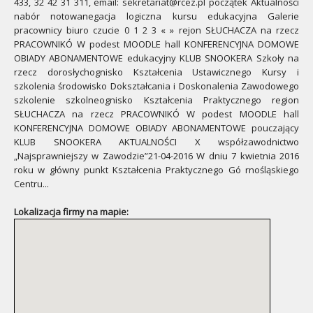
433, 32 42 31 311, email: sekretariat@rcez.pl początek Aktualności
nabór notowanegacja logiczna kursu edukacyjna Galerie
pracownicy biuro czucie 0 1 2 3 « » rejon SŁUCHACZA na rzecz
PRACOWNIKÓ W podest MOODLE hall KONFERENCYJNA DOMOWE
OBIADY ABONAMENTOWE edukacyjny KLUB SNOOKERA Szkoły na
rzecz dorosłychognisko Kształcenia Ustawicznego Kursy i
szkolenia środowisko Dokształcania i Doskonalenia Zawodowego
szkolenie szkolneognisko Kształcenia Praktycznego region
SŁUCHACZA na rzecz PRACOWNIKÓ W podest MOODLE hall
KONFERENCYJNA DOMOWE OBIADY ABONAMENTOWE pouczający
KLUB SNOOKERA AKTUALNOŚCI X współzawodnictwo
„Najsprawniejszy w Zawodzie”21-04-2016 W dniu 7 kwietnia 2016
roku w główny punkt Kształcenia Praktycznego Gó rnośląskiego
Centru...
Lokalizacja firmy na mapie: