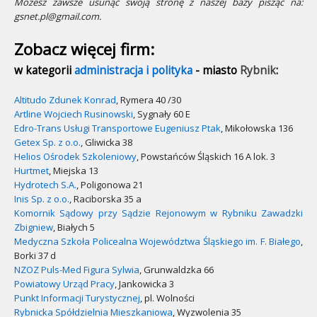
Możesz zawsze usunąć swoją stronę z naszej bazy pisząc na:
gsnet.pl@gmail.com.
Zobacz więcej firm:
w kategorii
administracja i polityka
- miasto
Rybnik
:
Altitudo Zdunek Konrad
, Rymera 40 /30
Artline Wojciech Rusinowski
, Sygnały 60 E
Edro-Trans Usługi Transportowe Eugeniusz Ptak
, Mikołowska 136
Getex Sp. z o.o.
, Gliwicka 38
Helios Ośrodek Szkoleniowy
, Powstańców Śląskich 16 A lok. 3
Hurtmet
, Miejska 13
Hydrotech S.A.
, Poligonowa 21
Inis Sp. z o.o.
, Raciborska 35 a
Komornik Sądowy przy Sądzie Rejonowym w Rybniku Zawadzki
Zbigniew
, Białych 5
Medyczna Szkoła Policealna Województwa Śląskiego im. F. Białego
,
Borki 37 d
NZOZ Puls-Med Figura Sylwia
, Grunwaldzka 66
Powiatowy Urząd Pracy
, Jankowicka 3
Punkt Informacji Turystycznej
, pl. Wolności
Rybnicka Spółdzielnia Mieszkaniowa
, Wyzwolenia 35