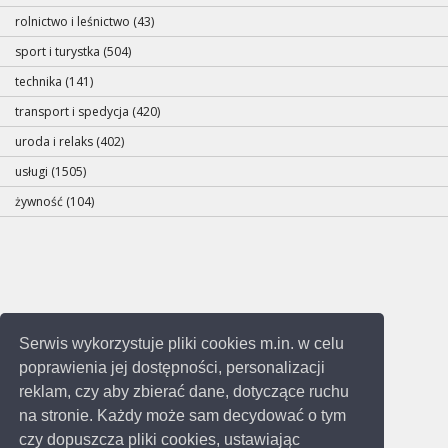
rolnictwo i leśnictwo (43)
sport i turystka (504)
technika (141)
transport i spedycja (420)
uroda i relaks (402)
usługi (1505)
żywność (104)
Serwis wykorzystuje pliki cookies m.in. w celu
poprawienia jej dostępności, personalizacji
reklam, czy aby zbierać dane, dotyczące ruchu
na stronie. Każdy może sam decydować o tym
czy dopuszcza pliki cookies, ustawiając