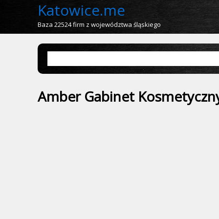
Katowice.me
Baza 22524 firm z województwa śląskiego
Amber Gabinet Kosmetyczn