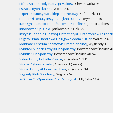
Effect Salon Urody Patrycja Makosz
, Chwałowicka 94
Estrada Rybnicka S.C.
, Wolna 242
expert-kosmetyki.pl Sklep Internetowy
, Kościuszki 14
House Of Beauty Instytut Piękna i Urody
, Reymonta 40
INK-Ognito Studio Tatuażu Tomasz Torfiński
, Jana III Sobieski
Innovaweb Sp. z o.o.
, Jankowicka 23 lok. 25
Instytut Badania i Rozwoju Informatyki - Przemysław Łagodzi
Legato Firma Handlowo-Usługowa Adam Kuzior
, Worcella 6
Monimar Centrum Kosmetyki Profesjonalnej
, Wyglendy 1
Rybnicki Młodzieżowy Klub Sportowy
, Powstańców Śląskich 4
Rybnik Klub Sportowy
, Powstańców Śląskich 40 /42
Salon Urody Le belle Visage
, Kościelna 1 /II P
Strefa Piękności Lady J
, Gliwicka 1 (pasaż)
Studio Urody Aldona Pierchała
, Kościuszki 14
Sygnały Klub Sportowy
, Sygnały 62
X-Globe Co-Operation Piotr Murzynski
, Młyńska 11 A