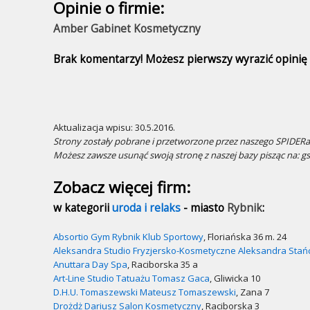
Opinie o firmie:
Amber Gabinet Kosmetyczny
Brak komentarzy! Możesz pierwszy wyrazić opinię n
Aktualizacja wpisu: 30.5.2016.
Strony zostały pobrane i przetworzone przez naszego SPIDERa.
Możesz zawsze usunąć swoją stronę z naszej bazy pisząc na: g
Zobacz więcej firm:
w kategorii
uroda i relaks
- miasto
Rybnik
:
Absortio Gym Rybnik Klub Sportowy
, Floriańska 36 m. 24
Aleksandra Studio Fryzjersko-Kosmetyczne Aleksandra Stań
Anuttara Day Spa
, Raciborska 35 a
Art-Line Studio Tatuażu Tomasz Gaca
, Gliwicka 10
D.H.U. Tomaszewski Mateusz Tomaszewski
, Zana 7
Drożdż Dariusz Salon Kosmetyczny
, Raciborska 3