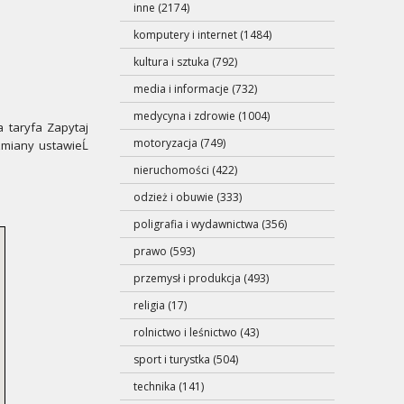
inne (2174)
komputery i internet (1484)
kultura i sztuka (792)
media i informacje (732)
medycyna i zdrowie (1004)
 taryfa Zapytaj
motoryzacja (749)
zmiany ustawieĹ
nieruchomości (422)
odzież i obuwie (333)
poligrafia i wydawnictwa (356)
prawo (593)
przemysł i produkcja (493)
religia (17)
rolnictwo i leśnictwo (43)
sport i turystka (504)
technika (141)