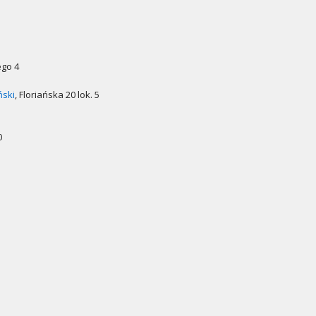
ego 4
ński
, Floriańska 20 lok. 5
0