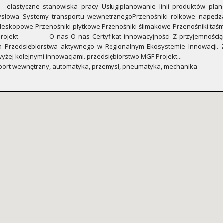
- elastyczne stanowiska pracy Usługiplanowanie linii produktów pl
słowa Systemy transportu wewnetrznegoPrzenośniki rolkowe napędza
eleskopowe Przenośniki płytkowe Przenośniki ślimakowe Przenośniki ta
projekt O nas O nas Certyfikat innowacyjności Z przyjemnością i
a Przedsiębiorstwa aktywnego w Regionalnym Ekosystemie Innowacji. 
wyżej kolejnymi innowacjami. przedsiębiorstwo MGF Projekt...
sport wewnętrzny, automatyka, przemysł, pneumatyka, mechanika