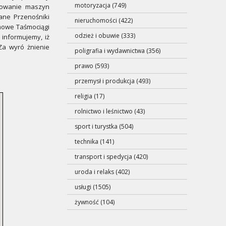
motoryzacja (749)
anowanie maszyn
ne Przenośniki
nieruchomości (422)
śmowe Taśmociągi
odzież i obuwie (333)
nformujemy, iż
Za wyró żnienie
poligrafia i wydawnictwa (356)
prawo (593)
przemysł i produkcja (493)
religia (17)
rolnictwo i leśnictwo (43)
sport i turystka (504)
technika (141)
transport i spedycja (420)
uroda i relaks (402)
usługi (1505)
żywność (104)