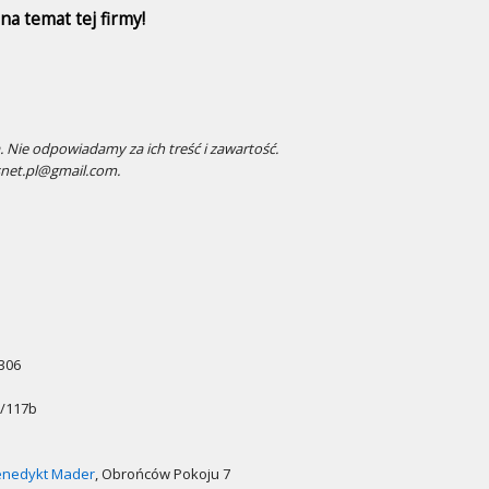
a temat tej firmy!
 Nie odpowiadamy za ich treść i zawartość.
snet.pl@gmail.com.
 306
a/117b
enedykt Mader
, Obrońców Pokoju 7