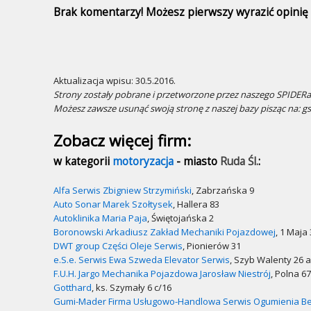
Brak komentarzy! Możesz pierwszy wyrazić opinię n
Aktualizacja wpisu: 30.5.2016.
Strony zostały pobrane i przetworzone przez naszego SPIDERa.
Możesz zawsze usunąć swoją stronę z naszej bazy pisząc na: g
Zobacz więcej firm:
w kategorii
motoryzacja
- miasto
Ruda Śl.
:
Alfa Serwis Zbigniew Strzymiński
, Zabrzańska 9
Auto Sonar Marek Szołtysek
, Hallera 83
Autoklinika Maria Paja
, Świętojańska 2
Boronowski Arkadiusz Zakład Mechaniki Pojazdowej
, 1 Maja
DWT group Części Oleje Serwis
, Pionierów 31
e.S.e. Serwis Ewa Szweda Elevator Serwis
, Szyb Walenty 26 
F.U.H. Jargo Mechanika Pojazdowa Jarosław Niestrój
, Polna 67
Gotthard
, ks. Szymały 6 c/16
Gumi-Mader Firma Usługowo-Handlowa Serwis Ogumienia B