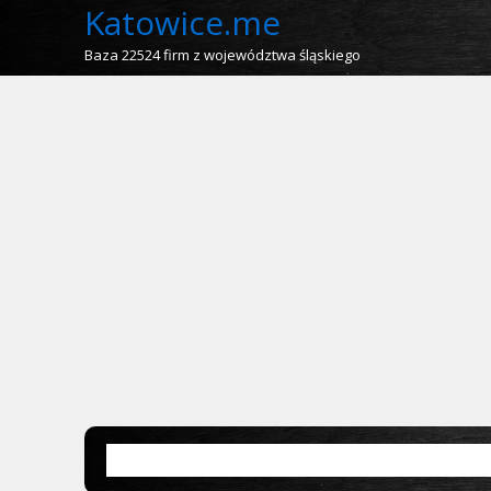
Katowice.me
Baza 22524 firm z województwa śląskiego