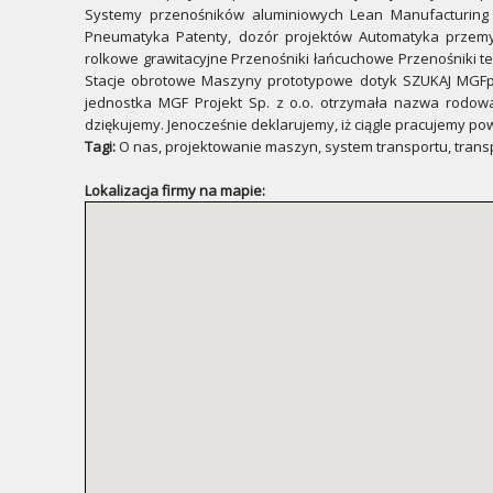
Systemy przenośników aluminiowych Lean Manufacturing 
Pneumatyka Patenty, dozór projektów Automatyka przemy
rolkowe grawitacyjne Przenośniki łańcuchowe Przenośniki t
Stacje obrotowe Maszyny prototypowe dotyk SZUKAJ MGF
jednostka MGF Projekt Sp. z o.o. otrzymała nazwa rodow
dziękujemy. Jenocześnie deklarujemy, iż ciągle pracujemy po
Tagi:
O nas, projektowanie maszyn, system transportu, tran
Lokalizacja firmy na mapie: