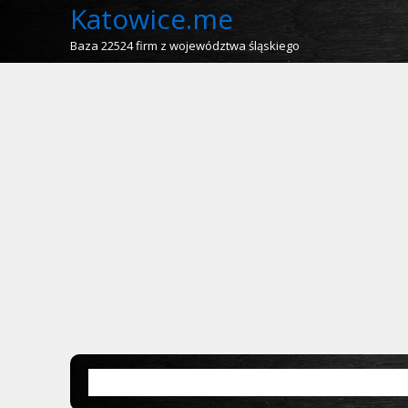
Katowice.me
Baza 22524 firm z województwa śląskiego