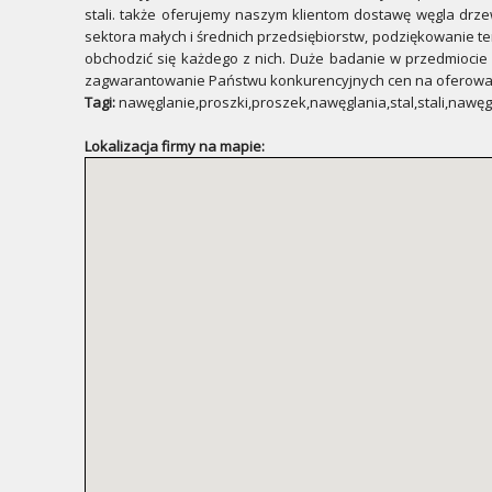
stali. także oferujemy naszym klientom dostawę węgla dr
sektora małych i średnich przedsiębiorstw, podziękowanie 
obchodzić się każdego z nich. Duże badanie w przedmiocie 
zagwarantowanie Państwu konkurencyjnych cen na oferowa
Tagi:
nawęglanie,proszki,proszek,nawęglania,stal,stali,nawęgl
Lokalizacja firmy na mapie: