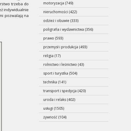
motoryzacja (749)
rstwo trzeba do
eż indywidualnie
nieruchomości (422)
ami pozwalają na
odzież i obuwie (333)
poligrafia i wydawnictwa (356)
prawo (593)
przemysł i produkcja (493)
religia (17)
rolnictwo i leśnictwo (43)
sport i turystka (504)
technika (141)
transport i spedycja (420)
uroda i relaks (402)
usługi (1505)
żywność (104)