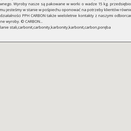
zewnego. Wyroby nasze są pakowane w worki o wadze 15 kg. przedsiębio
temu jesteśmy w stanie w pośpiechu oponować na potrzeby klientów równi
działalności PPH CARBON także wieloletnie kontakty z naszymi odbiorc
ne wyroby. © CARBON...
anie stali,carbonit,carbonity,karbonity,karbonit,carbon,poręba