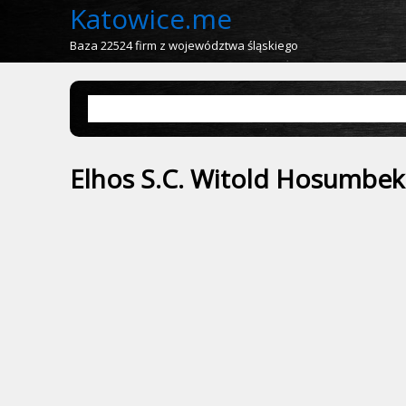
Katowice.me
Baza 22524 firm z województwa śląskiego
Elhos S.C. Witold Hosumbek 