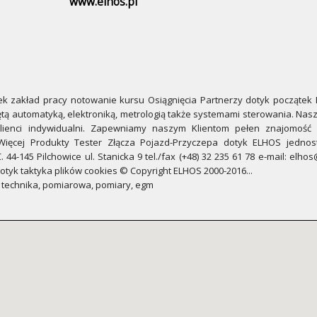
www.elhos.pl
 zakład pracy notowanie kursu Osiągnięcia Partnerzy dotyk początek 
jętą automatyką, elektroniką, metrologią także systemami sterowania. Nasz
lienci indywidualni. Zapewniamy naszym Klientom pełen znajomość 
 Więcej Produkty Tester Złącza Pojazd-Przyczepa dotyk ELHOS jednos
-145 Pilchowice ul. Stanicka 9 tel./fax (+48) 32 235 61 78 e-mail: elhos
tyk taktyka plików cookies © Copyright ELHOS 2000-2016...
, technika, pomiarowa, pomiary, egm