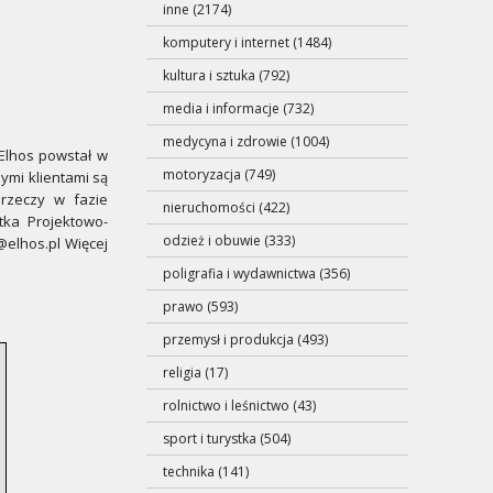
inne (2174)
komputery i internet (1484)
kultura i sztuka (792)
media i informacje (732)
medycyna i zdrowie (1004)
Elhos powstał w
motoryzacja (749)
ymi klientami są
rzeczy w fazie
nieruchomości (422)
tka Projektowo-
odzież i obuwie (333)
@elhos.pl Więcej
poligrafia i wydawnictwa (356)
prawo (593)
przemysł i produkcja (493)
religia (17)
rolnictwo i leśnictwo (43)
sport i turystka (504)
technika (141)