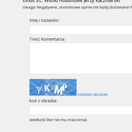
Elhos S.C. Witold Hosumbek Jerzy Kaczmarski
Uwaga: Negatywne, anonimowe opinie nie będą dodawane! Ni
Imię i nazwisko:
Treść komentarza:
odśwież obrazek
kod z obrazka:
(wielkość liter nie ma znaczenia)