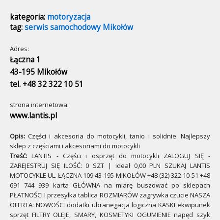
kategoria:
motoryzacja
tag:
serwis samochodowy Mikołów
Adres:
Łączna 1
43-195 Mikołów
tel. +48 32 322 10 51
strona internetowa:
www.lantis.pl
Opis:
Części i akcesoria do motocykli, tanio i solidnie. Najlepszy
sklep z częściami i akcesoriami do motocykli
Treść:
LANTIS - Części i osprzęt do motocykli ZALOGUJ SIĘ -
ZAREJESTRUJ SIĘ ILOŚĆ: 0 SZT | ideał 0,00 PLN SZUKAJ LANTIS
MOTOCYKLE UL. ŁĄCZNA 109 43-195 MIKOŁÓW +48 (32) 322 10-51 +48
691 744 939 karta GŁÓWNA na miarę buszować po sklepach
PŁATNOŚCI I przesyłka tablica ROZMIARÓW zagrywka czucie NASZA
OFERTA: NOWOŚCI dodatki ubranegacja logiczna KASKI ekwipunek
sprzęt FILTRY OLEJE, SMARY, KOSMETYKI OGUMIENIE napęd szyk