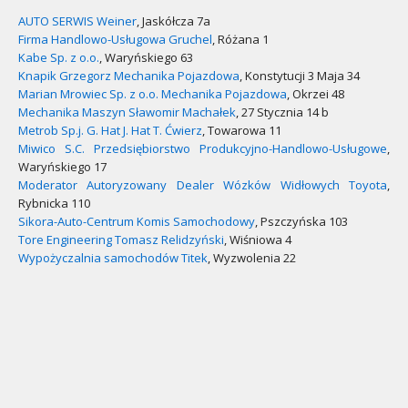
AUTO SERWIS Weiner
, Jaskółcza 7a
Firma Handlowo-Usługowa Gruchel
, Różana 1
Kabe Sp. z o.o.
, Waryńskiego 63
Knapik Grzegorz Mechanika Pojazdowa
, Konstytucji 3 Maja 34
Marian Mrowiec Sp. z o.o. Mechanika Pojazdowa
, Okrzei 48
Mechanika Maszyn Sławomir Machałek
, 27 Stycznia 14 b
Metrob Sp.j. G. Hat J. Hat T. Ćwierz
, Towarowa 11
Miwico S.C. Przedsiębiorstwo Produkcyjno-Handlowo-Usługowe
,
Waryńskiego 17
Moderator Autoryzowany Dealer Wózków Widłowych Toyota
,
Rybnicka 110
Sikora-Auto-Centrum Komis Samochodowy
, Pszczyńska 103
Tore Engineering Tomasz Relidzyński
, Wiśniowa 4
Wypożyczalnia samochodów Titek
, Wyzwolenia 22