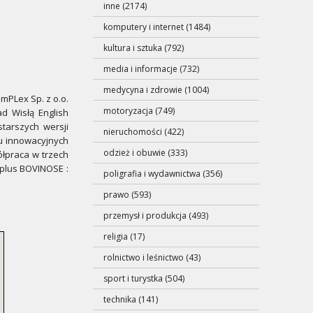
inne (2174)
komputery i internet (1484)
kultura i sztuka (792)
media i informacje (732)
medycyna i zdrowie (1004)
PLex Sp. z o.o.
motoryzacja (749)
d Wisłą English
starszych wersji
nieruchomości (422)
u innowacyjnych
odzież i obuwie (333)
ółpraca w trzech
 plus BOVINOSE :
poligrafia i wydawnictwa (356)
prawo (593)
przemysł i produkcja (493)
religia (17)
rolnictwo i leśnictwo (43)
sport i turystka (504)
technika (141)