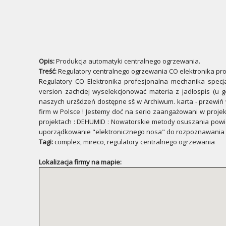
Opis:
Produkcja automatyki centralnego ogrzewania.
Treść:
Regulatory centralnego ogrzewania CO elektronika pr
Regulatory CO Elektronika profesjonalna mechanika specj
version zachciej wyselekcjonować materia z jadłospis (u g
naszych urzšdzeń dostępne sš w Archiwum. karta - przewiń
firm w Polsce ! Jestemy doć na serio zaangażowani w proj
projektach : DEHUMID : Nowatorskie metody osuszania powie
uporządkowanie "elektronicznego nosa" do rozpoznawania f
Tagi:
complex, mireco, regulatory centralnego ogrzewania
Lokalizacja firmy na mapie: