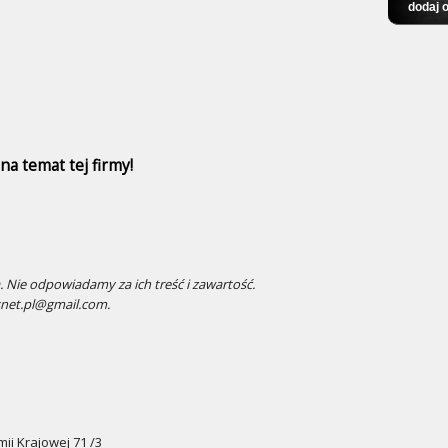
a temat tej firmy!
 Nie odpowiadamy za ich treść i zawartość.
snet.pl@gmail.com.
rmii Krajowej 71 /3