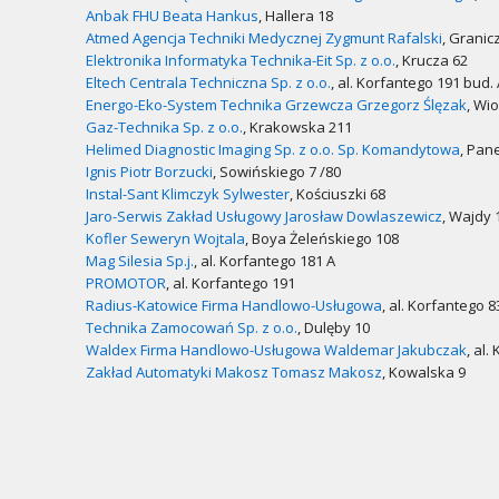
Anbak FHU Beata Hankus
, Hallera 18
Atmed Agencja Techniki Medycznej Zygmunt Rafalski
, Granic
Elektronika Informatyka Technika-Eit Sp. z o.o.
, Krucza 62
Eltech Centrala Techniczna Sp. z o.o.
, al. Korfantego 191 bud.
Energo-Eko-System Technika Grzewcza Grzegorz Ślęzak
, Wi
Gaz-Technika Sp. z o.o.
, Krakowska 211
Helimed Diagnostic Imaging Sp. z o.o. Sp. Komandytowa
, Pan
Ignis Piotr Borzucki
, Sowińskiego 7 /80
Instal-Sant Klimczyk Sylwester
, Kościuszki 68
Jaro-Serwis Zakład Usługowy Jarosław Dowlaszewicz
, Wajdy 
Kofler Seweryn Wojtala
, Boya Żeleńskiego 108
Mag Silesia Sp.j.
, al. Korfantego 181 A
PROMOTOR
, al. Korfantego 191
Radius-Katowice Firma Handlowo-Usługowa
, al. Korfantego 8
Technika Zamocowań Sp. z o.o.
, Dulęby 10
Waldex Firma Handlowo-Usługowa Waldemar Jakubczak
, al.
Zakład Automatyki Makosz Tomasz Makosz
, Kowalska 9