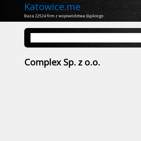
Katowice.me
Baza 22524 firm z województwa śląskiego
Complex Sp. z o.o.