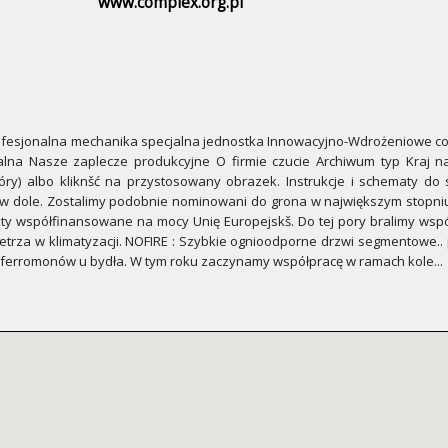
www.complex.org.pl
ofesjonalna mechanika specjalna jednostka Innowacyjno-Wdrożeniowe com
alna Nasze zaplecze produkcyjne O firmie czucie Archiwum typ Kraj na
óry) albo kliknšć na przystosowany obrazek. Instrukcje i schematy do 
 w dole. Zostalimy podobnie nominowani do grona w największym stopni
ekty współfinansowane na mocy Unię Europejskš. Do tej pory bralimy wsp
trza w klimatyzacji. NOFIRE : Szybkie ognioodporne drzwi segmentowe..
erromonów u bydła. W tym roku zaczynamy współpracę w ramach kole...