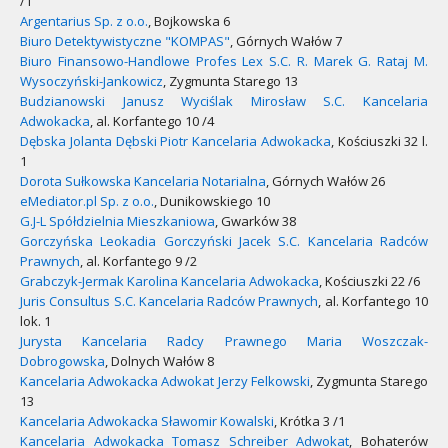
/1
Argentarius Sp. z o.o.
, Bojkowska 6
Biuro Detektywistyczne "KOMPAS"
, Górnych Wałów 7
Biuro Finansowo-Handlowe Profes Lex S.C. R. Marek G. Rataj M.
Wysoczyński-Jankowicz
, Zygmunta Starego 13
Budzianowski Janusz Wyciślak Mirosław S.C. Kancelaria
Adwokacka
, al. Korfantego 10 /4
Dębska Jolanta Dębski Piotr Kancelaria Adwokacka
, Kościuszki 32 l.
1
Dorota Sułkowska Kancelaria Notarialna
, Górnych Wałów 26
eMediator.pl Sp. z o.o.
, Dunikowskiego 10
G.J-L Spółdzielnia Mieszkaniowa
, Gwarków 38
Gorczyńska Leokadia Gorczyński Jacek S.C. Kancelaria Radców
Prawnych
, al. Korfantego 9 /2
Grabczyk-Jermak Karolina Kancelaria Adwokacka
, Kościuszki 22 /6
Juris Consultus S.C. Kancelaria Radców Prawnych
, al. Korfantego 10
lok. 1
Jurysta Kancelaria Radcy Prawnego Maria Woszczak-
Dobrogowska
, Dolnych Wałów 8
Kancelaria Adwokacka Adwokat Jerzy Felkowski
, Zygmunta Starego
13
Kancelaria Adwokacka Sławomir Kowalski
, Krótka 3 /1
Kancelaria Adwokacka Tomasz Schreiber Adwokat
, Bohaterów