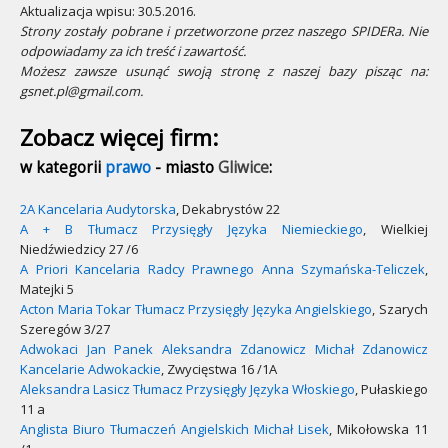
Aktualizacja wpisu: 30.5.2016.
Strony zostały pobrane i przetworzone przez naszego SPIDERa. Nie
odpowiadamy za ich treść i zawartość.
Możesz zawsze usunąć swoją stronę z naszej bazy pisząc na:
gsnet.pl@gmail.com.
Zobacz więcej firm:
w kategorii
prawo
- miasto
Gliwice
:
2A Kancelaria Audytorska
, Dekabrystów 22
A + B Tłumacz Przysięgły Języka Niemieckiego
, Wielkiej
Niedźwiedzicy 27 /6
A Priori Kancelaria Radcy Prawnego Anna Szymańska-Teliczek
,
Matejki 5
Acton Maria Tokar Tłumacz Przysięgły Języka Angielskiego
, Szarych
Szeregów 3/27
Adwokaci Jan Panek Aleksandra Zdanowicz Michał Zdanowicz
Kancelarie Adwokackie
, Zwycięstwa 16 /1A
Aleksandra Lasicz Tłumacz Przysięgły Języka Włoskiego
, Pułaskiego
11 a
Anglista Biuro Tłumaczeń Angielskich Michał Lisek
, Mikołowska 11