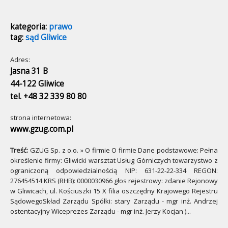
kategoria:
prawo
tag:
sąd Gliwice
Adres:
Jasna 31 B
44-122 Gliwice
tel. +48 32 339 80 80
strona internetowa:
www.gzug.com.pl
Treść:
GZUG Sp. z o.o. » O firmie O firmie Dane podstawowe: Pełna
określenie firmy: Gliwicki warsztat Usług Górniczych towarzystwo z
ograniczoną odpowiedzialnością NIP: 631-22-22-334 REGON:
276454514 KRS (RHB): 0000030966 głos rejestrowy: zdanie Rejonowy
w Gliwicach, ul. Kościuszki 15 X filia oszczędny Krajowego Rejestru
SądowegoSkład Zarządu Spółki: stary Zarządu - mgr inż. Andrzej
ostentacyjny Wiceprezes Zarządu - mgr inż. Jerzy Kocjan )...