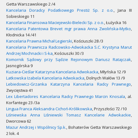
Getta Warszawskiego 2 /4
Kancelaria Doradcy Podatkowego Prestiż Sp. z o.o.
, Jana III
Sobieskiego 11
Kancelaria Finansowa Maciejewski-Bielecki Sp. z o.o.
, Łużycka 16
Kancelaria Patentowa Brevet mgr prawa Anna Zwolińska-Mytko
,
Kłodnicka 14 /41
Kancelaria Prawna Michał Legierski
, Kościuszki 28 /3
Kancelaria Prawnicza Radcowsko-Adwokacka S.C. Krystyna Marut
Andrzej Mochnacki i S-ka
, Kościuszki 30 /3
Komornik Sądowy przy Sądzie Rejonowym Dariusz Ratajczak
,
Jasnogórska 9
Kuziara-Cieślar Katarzyna Kancelaria Adwokacka
, Młyńska 12 /9
Latkowska Izabela Kancelaria Adwokacka
, Dolnych Wałów 13 /9
Lebiedowicz-Grzanka Katarzyna Kancelaria Radcy Prawnego
,
Zwycięstwa 41
Lex Libertadores Kancelaria Radcy Prawnego Marcin Knosala
, al.
Korfantego 23 /3a
Lingua Franca Aleksandra Cichoń-Królikowska
, Przyszłości 72 /10
Liśniewska Anna Liśniewski Tomasz Kancelarie Adwokackie
,
Dworcowa 62
Mazur Andrzej i Wspólnicy Sp.k.
, Bohaterów Getta Warszawskiego
2 lok. 4