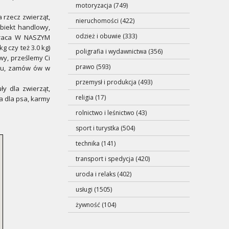
motoryzacja (749)
 rzecz zwierząt,
nieruchomości (422)
obiekt handlowy,
odzież i obuwie (333)
łpraca W NASZYM
 czy też 3.0 kg)
poligrafia i wydawnictwa (356)
wy, prześlemy Ci
prawo (593)
rmu, zamów ów w
przemysł i produkcja (493)
y dla zwierząt,
religia (17)
a dla psa, karmy
rolnictwo i leśnictwo (43)
sport i turystka (504)
technika (141)
transport i spedycja (420)
uroda i relaks (402)
usługi (1505)
żywność (104)