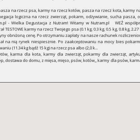
sza na rzecz psa, karmy na rzecz kotów, pasza na rzecz kota, karmy na
enegacja logiczna na rzecz zwierząt, pokarm, odżywianie, sucha pasza, 
ram.pl - Wielka Degustacja z Nutram! Witamy w Nutram.pl WEŹ wspó
OWE karmy na rzecz Twojego psa (0.1 kg, 0.3 kg, 0.5 kg, 0.8 kg, 2.27 kg
czyny obniżoną cenę. Po otrzymaniu zapłaty na nasze rachunek rozliczenio
zekał na nią rynek niespiesznie. Po zaakceptowaniu na mocy bies poka
 (11.34 kg bądź 15 kg) na rzecz psa albo (2,0 k...
w, karma dla kota, karmy dla zwierząt, pokarmy dla zwierząt, artykuł
ep, dostawa do domu, z mięsa, mięso, psów, kotów,, karmy dla psów, karm