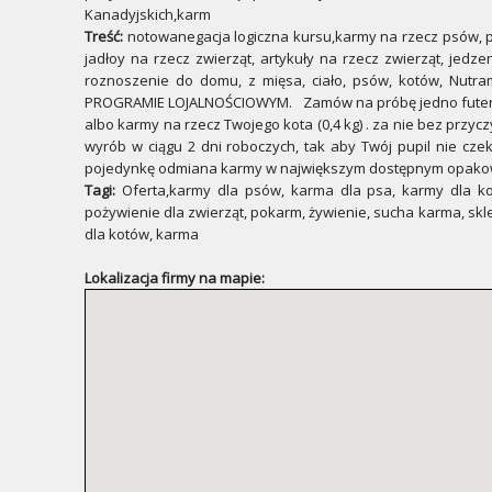
Kanadyjskich,karm
Treść:
notowanegacja logiczna kursu,karmy na rzecz psów, pa
jadłoy na rzecz zwierząt, artykuły na rzecz zwierząt, jedz
roznoszenie do domu, z mięsa, ciało, psów, kotów, Nut
PROGRAMIE LOJALNOŚCIOWYM. Zamów na próbę jedno futerał TEST
albo karmy na rzecz Twojego kota (0,4 kg) . za nie bez przy
wyrób w ciągu 2 dni roboczych, tak aby Twój pupil nie c
pojedynkę odmiana karmy w największym dostępnym opakowaniu
Tagi:
Oferta,karmy dla psów, karma dla psa, karmy dla kotó
pożywienie dla zwierząt, pokarm, żywienie, sucha karma, skl
dla kotów, karma
Lokalizacja firmy na mapie: