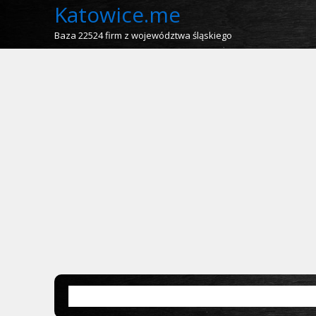
Katowice.me
Baza 22524 firm z województwa śląskiego