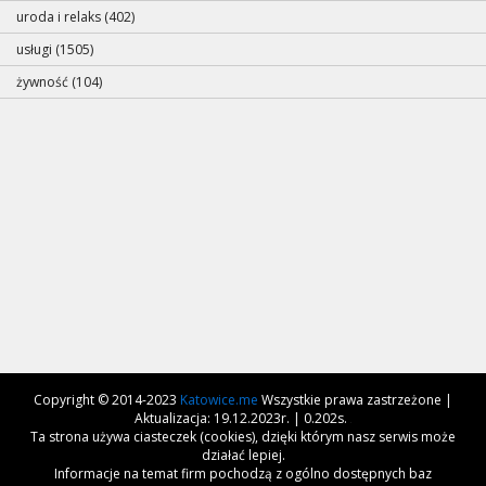
uroda i relaks (402)
usługi (1505)
żywność (104)
Copyright © 2014-2023
Katowice.me
Wszystkie prawa zastrzeżone |
Aktualizacja: 19.12.2023r. | 0.202s.
Ta strona używa ciasteczek (cookies), dzięki którym nasz serwis może
działać lepiej.
Informacje na temat firm pochodzą z ogólno dostępnych baz