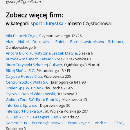
gsnet.pl@gmail.com.
Zobacz więcej firm:
w kategorii
sport i turystka
- miasto
Częstochowa
:
Aiki-Fit Jacek Engel
, Szymanowskiego 12 /26
Akzo Nobel Decorative Paints Przedstawicielstwo Schonox
,
Dunikowskiego 6
Ancora Biuro Turystyczne Leszek Matyja
, Śląska 6
Autodaw inż. mech. Dawid Skorek
, Krakowska 63
Biuro Turystyki Szkolnej Guliwer
, Ogińskiego 3 /5 m.10
Bliżej Słońca S.C.
, Piłsudskiego 13 /15
Calypso Fitness Club
, Piastowska 225
Centrum Sztuk Walki S.C.
, Jasnogórska 84 l. 90
Dreier Sp.j. W. Połacik
, św. Rocha 219 b
Flytravel Daniel Włodkowski
, Brzozowa 3
Golden Tour S.C. Biuro Podróży
, Krakowska 13
Interkors Sp. z o.o.
, Dąbrowskiego 30
Intersport Polska S.A.
, al. Wojska Polskiego 207
JG Cieślik P.P.H. Grzegorz Cieślik
, Miarki 22
Kamed-Plus Przedsiębiorstwo Produkcyjne Andrzej Góral
,
Solskiego 3