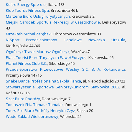
Keltro Energy Sp. z o.o.
, Ikara 183
Klub Taurus Fitness Spa
, Brzeźnicka 46 b
Marzena Biuro Usług Turystycznych
, Krakowska 2
Miejski Ośrodek Sportu i Rekreacji w Częstochowie
, Dekabrystów
43
Miza-Reh Michał Zarębski
, Obrońców Westerplatte 33
N-Sport Przedsiębiorstwo Handlowe Nowacka Urszula
,
Kiedrzyńska 44 /46
Ogończyk Travel Mariusz Ogończyk
, Wazów 47
Piast-Tourist Biuro Turystyczn Paweł Porzycki
, Krakowska 46
Planet Fitness Club S.C.
, Sikorskiego 15
Przedsiębiorstwo Przewozowe Wesley S.C. B. A. Kołtunowicz
,
Przemysłowa 14 /16
Snake Dance Profesjonalna Szkoła Tańca
, al. Niepodległości 20 /22
Stowarzyszenie Sportowe Seniorzy-Juniorom Siatkówka 2002
, al.
Kościuszki 16
Szar Biuro Podróży
, Dąbrowskiego 7
Tomaszek FHU Tomasz Tomalak
, Dmowskiego 1
Tours-Eco Biuro Podróży Henryka Czyż
, Śląska 20
Wado Zakład Wielobranżowy
, Wileńska 21