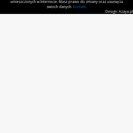
umieszczonych w Internecie. Masz prawo do zmiany oraz usunięcia
swoich danych.
Kontakt
.
Design: Azaya.pl