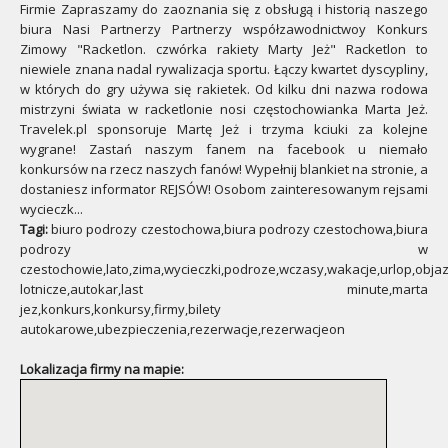
Firmie Zapraszamy do zaoznania się z obsługą i historią naszego
biura Nasi Partnerzy Partnerzy współzawodnictwoy Konkurs
Zimowy "Racketlon. czwórka rakiety Marty Jeż" Racketlon to
niewiele znana nadal rywalizacja sportu. Łączy kwartet dyscypliny,
w których do gry używa się rakietek. Od kilku dni nazwa rodowa
mistrzyni świata w racketlonie nosi częstochowianka Marta Jeż.
Travelek.pl sponsoruje Martę Jeż i trzyma kciuki za kolejne
wygrane! Zastań naszym fanem na facebook u niemało
konkursów na rzecz naszych fanów! Wypełnij blankiet na stronie, a
dostaniesz informator REJSÓW! Osobom zainteresowanym rejsami
wycieczk...
Tagi:
biuro podrozy czestochowa,biura podrozy czestochowa,biura
podrozy w
czestochowie,lato,zima,wycieczki,podroze,wczasy,wakacje,urlop,objaz
lotnicze,autokar,last minute,marta
jez,konkurs,konkursy,firmy,bilety
autokarowe,ubezpieczenia,rezerwacje,rezerwacjeon
Lokalizacja firmy na mapie: