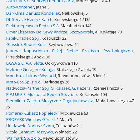
Auto-Car S.C. Andrzej i Renata Całka
, Modrzejowska 40
Auto-Kontener
, Jasna 3
Dar-Klima Dariusz Konderak
, Nałkowskiej 5
DL Service Henryk Karch
, Kniewskiego 1 /135
Elektociepłownia Będzin S.A
, Małobądzka 141
Elmer Ekspresy Do Kawy Andrzej Szczypiorski
, al. Kołłątaja 73
Fapil-Chadex Sp.j.
, Kościuszki 22
Glasslux Robert Kulis
, Szybowcowa 15
Joanna Kapuścińska Bliżej Siebie Praktyka Psychologiczna
,
Piłsudskiego 39 pok. 36
LAWA S.C. A.A. Słota
, Odkrywkowa 110
Mekano Grzegorz Kulaga
, Stalickiego 2 a lok. 19
Montbruk Łukasz Wysocki
, Rewolucjonistów 15 lok. 11
Moto-Eco Sp. z o.o.
, Barlickiego 26
Nadwozia-Partner Sp.j. G. Książek, G. Pazera
, Rzemieślnicza 6
P.P.U.R.E.E. Mostostal Będzin Sp. z o.o.
, Kościuszki 104
Pięciolinia Zajęcia Muzyczne Olga Jankowska
, Małachowskiego 47
/5
Pomarex Łukasz Popielecki
, Mickiewicza 63
PROPARK Wiesław Górski
, 1 Maja 5
Unidaweld Dariusz Szota
, Tulipanów 21
Vicolo Centrum Rozrywki
, Wolności 22
Walmark Sp. z o.o.
, Rewolucjonistów 5