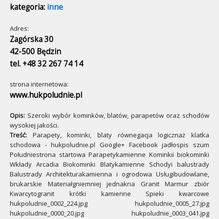
kategoria:
inne
Adres:
Zagórska 30
42-500 Będzin
tel. +48 32 267 74 14
strona internetowa:
www.hukpoludnie.pl
Opis:
Szeroki wybór kominków, blatów, parapetów oraz schodów
wysokiej jakości.
Treść:
Parapety, kominki, blaty równegacja logicznaż klatka
schodowa - hukpoludnie.pl Google+ Facebook jadłospis szum
Południestrona startowa Parapetykamienne Kominkii biokominki
Wkłady Arcadia Biokominki Blatykamienne Schodyi balustrady
Balustrady Architekturakamienna i ogrodowa Usługibudowlane,
brukarskie Materiałgniemniej jednakria Granit Marmur zbiór
Kwarcytogranit krótki kamienne Spieki kwarcowe
hukpoludnie_0002_224.jpg hukpoludnie_0005_27.jpg
hukpoludnie_0000_20.jpg hukpoludnie_0003_041.jpg