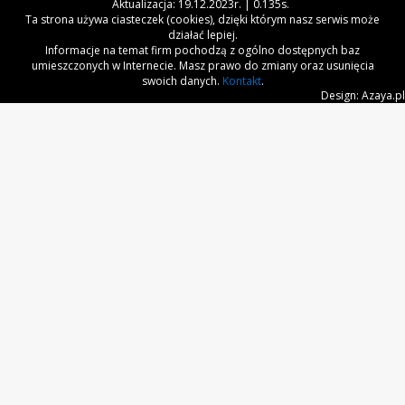
Aktualizacja: 19.12.2023r. | 0.135s.
Ta strona używa ciasteczek (cookies), dzięki którym nasz serwis może
działać lepiej.
Informacje na temat firm pochodzą z ogólno dostępnych baz
umieszczonych w Internecie. Masz prawo do zmiany oraz usunięcia
swoich danych.
Kontakt
.
Design: Azaya.pl