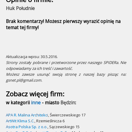
Huk Południe
Brak komentarzy! Możesz pierwszy wyrazić opinię na
temat tej firmy!
Aktualizacja wpisu: 30.5.2016.
Strony zostały pobrane i przetworzone przez naszego SPIDERa. Nie
odpowiadamy za ich treść i zawartość.
Możesz zawsze usunąć swoją stronę z naszej bazy pisząc na:
gsnet.pl@gmail.com.
Zobacz więcej firm:
w kategorii
inne
- miasto
Będzin
:
APA R. Malina Architekci
, Świerczewskiego 17
ArtWit Klima S.C.
, Rzemieślnicza 6
Asotra Polska Sp. z o.o.
, Sączewskiego 15