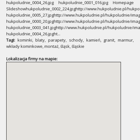
hukpoludnie_0004_26.jpg hukpoludnie_0001_016.jpg Homepage
Slideshowhukpoludnie_0002_224.jpghttp://www.hukpoludnie.pl/hukpo
hukpoludnie_0005_27.jpghttp://www.hukpoludnie.pl/hukpoludnie/ima
hukpoludnie_0000_20.jpghttp://www.hukpoludnie.pl/hukpoludnie/ima
hukpoludnie_0003_041.jpghttp://www.hukpoludnie.pl/hukpoludnie/im
hukpoludnie_0004_26.jpght...
Tagi:
kominki, blaty, parapety, schody, kamień, granit, marmur,
wkłady kominkowe, montaż, śląsk, śląskie
Lokalizacja firmy na mapie: